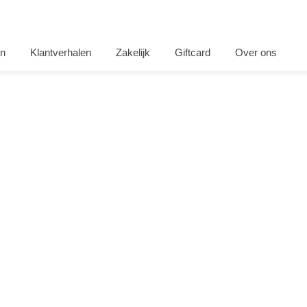
en
Klantverhalen
Zakelijk
Giftcard
Over ons
jouw BBQ buffet aan huis
 boek je hier
op een externe locatie
ef borden, servies en warmhoudschalen