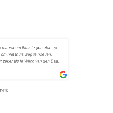
 manier om thuis te genieten op
h om niet thuis weg te hoeven.
gehad met kok
s: zeker als je Wilco van den Baar
eind tot in d
kt.
avond zelf. 
Lees meer
thuis te hebb
dekken tot de
Naast het he
DIJK
MART
gezelfschap v
9/01/2
vatbaar!