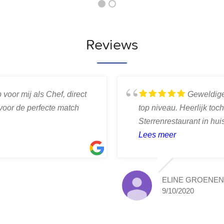
Reviews
oor mij als Chef, direct
Geweldige
 voor de perfecte match
top niveau. Heerlijk toc
Sterrenrestaurant in hui
van uwchefkokthuis boe
Lees meer
ELINE GROENEN
9/10/2020