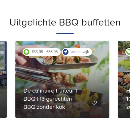
Uitgelichte BBQ buffetten
€33,95 - €33,95
winterswijk
De culinaire traiteur |
H
BBQ | 13 gerechten |
1
BBQ zonder kok
z