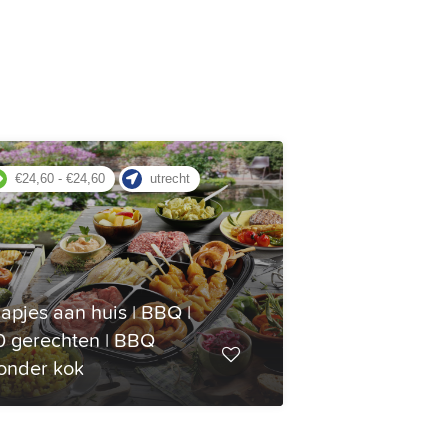
€24,60 - €24,60
utrecht
€31,00 - €31,
apjes aan huis | BBQ |
De Mobiele
0 gerechten | BBQ
| 9 gerecht
onder kok
zonder kok