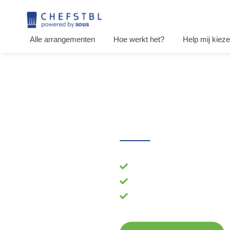
Alle arrangementen
Hoe werkt het?
Help mij kiez
Bestel hier 
De lekkerste BBQ buffetten
Voor thuis, op het werk of 
Volledig verzorgd inclusi