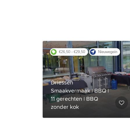
ngen
€26,50 - €29,50
Nieuwegein
Driessen
Smaakvermaak | BBQ |
BBQ
11 gerechten | BBQ
t
zonder kok