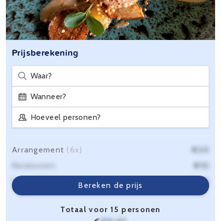
Prijsberekening
Waar?
Wanneer?
Hoeveel personen?
Arrangement
(6x)
€20
Reiskosten
€10
Servicekosten
€6,40
Bereken de prijs
Totaal voor 15 personen