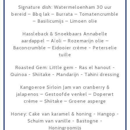
Signature dish: Watermeloenham 30 uur
bereid – Bbq lak – Burrata – Tomatencrumble
– Basilicumijs – Limoen olie
Hassleback & Snoekbaars Annabelle
aardappel – Aïoli – Rozemarijn olie –
Baconcrumble – Eidooier crème - Peterselie
tuille
Roasted Gem: Little gem - Ras el hanout -
Quinoa - Shiitake - Mandarijn - Tahini dressing
Kangoeroe Sirloin Jam van cranberry &
jalapenos – Gestoofde venkel – Doperwt
crème – Shiitake – Groene asperge
Honey: Cake van karamel & honing - Hangop -
Schuim van vanille - Bastogne -
Honingroomijs