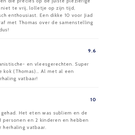
n die precies op de juiste plezierige
t te vrij, lolletje op zijn tijd,
sch enthousiast. Een dikke 10 voor Jiad
raf met Thomas over de samenstelling
dus!
9.6
nistische- en vleesgerechten. Super
e kok (Thomas)… Al met al een
haling vatbaar!
10
 gehad. Het eten was subliem en de
11 personen en 2 kinderen en hebben
 herhaling vatbaar.