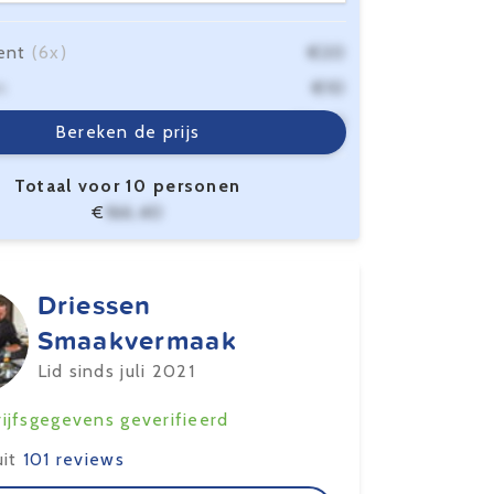
ent
(6x)
€20
n
€10
sten
€6,40
Bereken de prijs
Totaal voor 10 personen
€
166,40
Driessen
Smaakvermaak
Lid sinds juli 2021
ijfsgegevens geverifieerd
uit
101 reviews