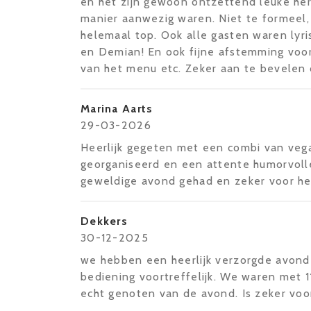
en het zijn gewoon ontzettend leuke here
manier aanwezig waren. Niet te formeel, nie
helemaal top. Ook alle gasten waren lyri
en Demian! En ook fijne afstemming voo
van het menu etc. Zeker aan te bevelen 
Marina Aarts
29-03-2026
Heerlijk gegeten met een combi van vega
georganiseerd en een attente humorvoll
geweldige avond gehad en zeker voor her
Dekkers
30-12-2025
we hebben een heerlijk verzorgde avond
bediening voortreffelijk. We waren met 
echt genoten van de avond. Is zeker voor