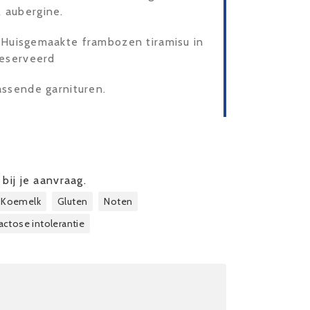
 aubergine.
- Huisgemaakte frambozen tiramisu in
geserveerd
assende garnituren.
bij je aanvraag.
Koemelk
Gluten
Noten
actose intolerantie