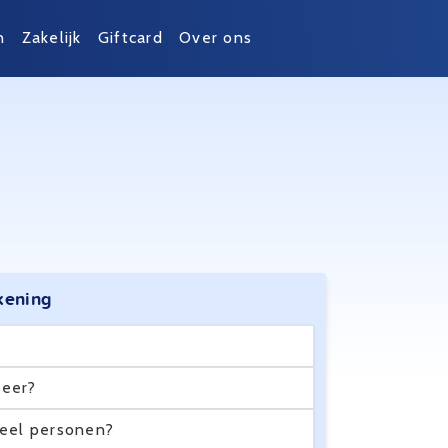
n
Zakelijk
Giftcard
Over ons
kening
eer?
eel personen?