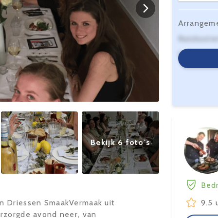
Arrangem
Reiskoste
Serviceko
Bekijk 6 foto's
Bedr
an Driessen SmaakVermaak uit
9.5 
erzorgde avond neer, van