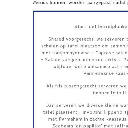
Menu’s kunnen worden aangepast nadat j
Start met borrelplanke
Shared voorgerecht: we serveren 
schalen op tafel plaatsen om samen t
met tonijnmayonaise - Caprese salad
- Salade van gemarineerde inktvis "P
olijfolie, witte balsamico azijn
Parmezaanse kaas 
Als fris tussengerecht serveren we 
limoncello in f
Dan serveren we diverse kleine wa
tafel plaatsen: - Involtini: kippend
met Parmaham in zachte kaassaus 
Zeebaars 'en papillot' met saffr