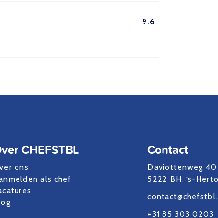
9.6
ver CHEFSTBL
Contact
ver ons
Daviottenweg 40
anmelden als chef
5222 BH, ‘s-Hert
acatures
contact@chefstbl
log
+31 85 303 0203