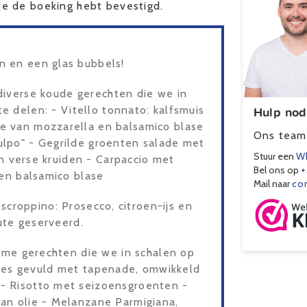
e de boeking hebt bevestigd.
n en een glas bubbels!
diverse koude gerechten die we in
Hulp nod
e delen: - Vitello tonnato: kalfsmuis
e van mozzarella en balsamico blase
Ons team 
ulpo" - Gegrilde groenten salade met
Stuur een
Wh
 en verse kruiden - Carpaccio met
Bel ons op
+
en balsamico blase
Mail naar
co
scroppino: Prosecco, citroen-ijs en
lute geserveerd.
rme gerechten die we in schalen op
ijtjes gevuld met tapenade, omwikkeld
- Risotto met seizoensgroenten -
aan olie - Melanzane Parmigiana,