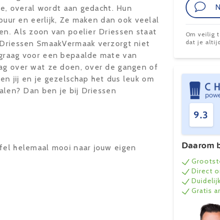
N
fie, overal wordt aan gedacht. Hun
s puur en eerlijk, Ze maken dan ook veelal
en. Als zoon van poelier Driessen staat
Om veilig 
dat je alt
. Driessen SmaakVermaak verzorgt niet
 graag voor een bepaalde mate van
aag over wat ze doen, over de gangen of
n jij en je gezelschap het dus leuk om
halen? Dan ben je bij Driessen
9.3
Daarom b
afel helemaal mooi naar jouw eigen
Grootst
Direct 
Duidelij
Gratis 