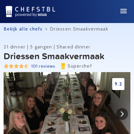
Bekijk alle chefs
>
Driessen Smaakvermaak
21 dinner | 5 gangen | Shared dinner
Driessen Smaakvermaak
Superchef
101 reviews
9.2