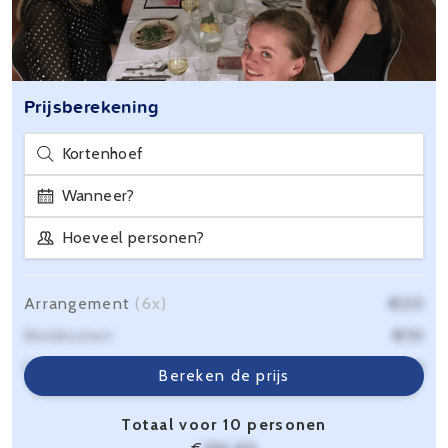
Prijsberekening
Kortenhoef
Wanneer?
Hoeveel personen?
Arrangement
(6x)
€20
Reiskosten
€10
Servicekosten
€6,40
Bereken de prijs
Totaal voor 10 personen