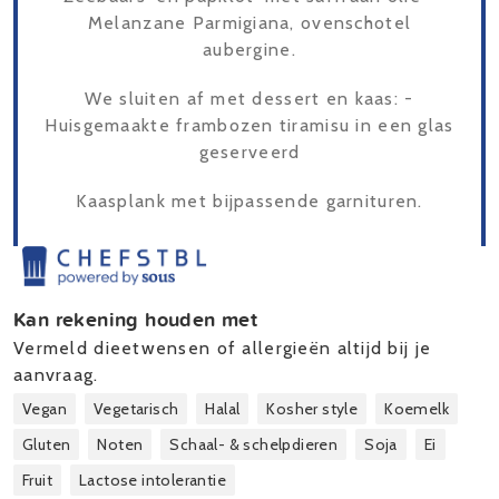
Melanzane Parmigiana, ovenschotel
aubergine.
We sluiten af met dessert en kaas: -
Huisgemaakte frambozen tiramisu in een glas
geserveerd
Kaasplank met bijpassende garnituren.
Kan rekening houden met
Vermeld dieetwensen of allergieën altijd bij je
aanvraag.
Vegan
Vegetarisch
Halal
Kosher style
Koemelk
Gluten
Noten
Schaal- & schelpdieren
Soja
Ei
Fruit
Lactose intolerantie