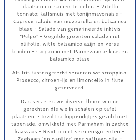
plaatsen om samen te delen: - Vitello
tonnato: kalfsmuis met tonijnmayonaise -
Caprese salade van mozzarella en balsamico
blase - Salade van gemarineerde inktvis
"Pulpo" - Gegrilde groenten salade met
olijfolie, witte balsamico azijn en verse
kruiden - Carpaccio met Parmezaanse kaas en
balsamico blase
Als fris tussengerecht serveren we scroppino:
Prosecco, citroen-ijs en limoncello in flute
geserveerd.
Dan serveren we diverse kleine warme
gerechten die we in schalen op tafel
plaatsen: - Involtini: kippendijtjes gevuld met
tapenade, omwikkeld met Parmaham in zachte
kaassaus - Risotto met seizoensgroenten -
Zeebaars 'en papillot' met saffraan olie -