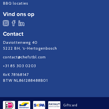
BBQ locaties
Vind ons op
Contact
Daviottenweg 40
5222 BH, ‘s-Hertogenbosch
contact@chefstbl.com
+31 85 303 0203
KvK 78168147
BTW NL861288488B01
Giftcard