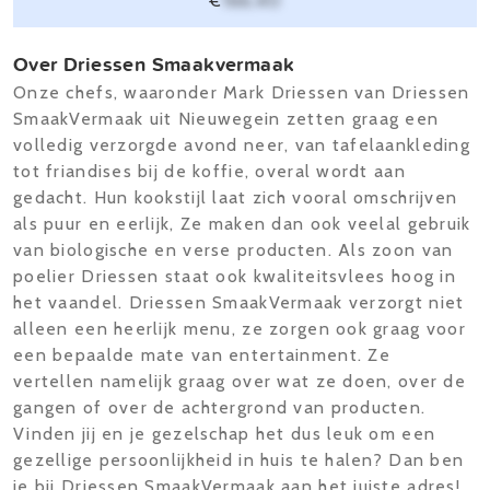
€
166,40
Over Driessen Smaakvermaak
Onze chefs, waaronder Mark Driessen van Driessen
SmaakVermaak uit Nieuwegein zetten graag een
volledig verzorgde avond neer, van tafelaankleding
tot friandises bij de koffie, overal wordt aan
gedacht. Hun kookstijl laat zich vooral omschrijven
als puur en eerlijk, Ze maken dan ook veelal gebruik
van biologische en verse producten. Als zoon van
poelier Driessen staat ook kwaliteitsvlees hoog in
het vaandel. Driessen SmaakVermaak verzorgt niet
alleen een heerlijk menu, ze zorgen ook graag voor
een bepaalde mate van entertainment. Ze
vertellen namelijk graag over wat ze doen, over de
gangen of over de achtergrond van producten.
Vinden jij en je gezelschap het dus leuk om een
gezellige persoonlijkheid in huis te halen? Dan ben
je bij Driessen SmaakVermaak aan het juiste adres!