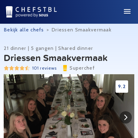
Bekijk alle chefs
>
Driessen Smaakvermaak
21 dinner | 5 gangen | Shared dinner
Driessen Smaakvermaak
Superchef
101 reviews
9.2