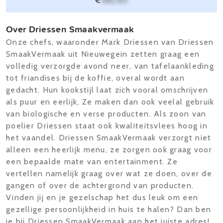
€
166,40
Over Driessen Smaakvermaak
Onze chefs, waaronder Mark Driessen van Driessen
SmaakVermaak uit Nieuwegein zetten graag een
volledig verzorgde avond neer, van tafelaankleding
tot friandises bij de koffie, overal wordt aan
gedacht. Hun kookstijl laat zich vooral omschrijven
als puur en eerlijk, Ze maken dan ook veelal gebruik
van biologische en verse producten. Als zoon van
poelier Driessen staat ook kwaliteitsvlees hoog in
het vaandel. Driessen SmaakVermaak verzorgt niet
alleen een heerlijk menu, ze zorgen ook graag voor
een bepaalde mate van entertainment. Ze
vertellen namelijk graag over wat ze doen, over de
gangen of over de achtergrond van producten.
Vinden jij en je gezelschap het dus leuk om een
gezellige persoonlijkheid in huis te halen? Dan ben
je bij Driessen SmaakVermaak aan het juiste adres!