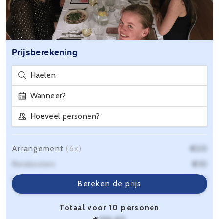
Prijsberekening
Haelen
Wanneer?
Hoeveel personen?
Arrangement
(6x)
€20
Reiskosten
€10
Servicekosten
€6,40
Bereken de prijs
Totaal voor 10 personen