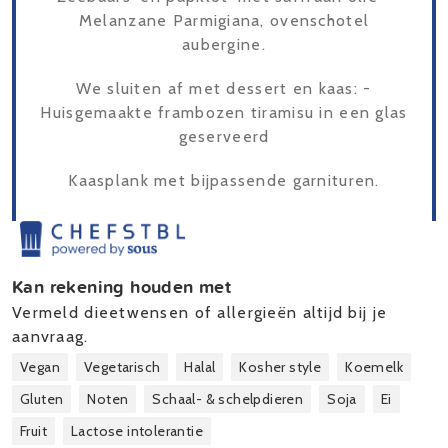
Melanzane Parmigiana, ovenschotel
aubergine.
We sluiten af met dessert en kaas: -
Huisgemaakte frambozen tiramisu in een glas
geserveerd
Kaasplank met bijpassende garnituren.
Kan rekening houden met
Vermeld dieetwensen of allergieën altijd bij je
aanvraag.
Vegan
Vegetarisch
Halal
Kosher style
Koemelk
Gluten
Noten
Schaal- & schelpdieren
Soja
Ei
Fruit
Lactose intolerantie