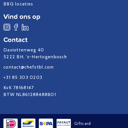
BBQ locaties
Vind ons op
Contact
Daviottenweg 40
5222 BH, ‘s-Hertogenbosch
contact@chefstbl.com
+31 85 303 0203
KvK 78168147
BTW NL861288488B01
Giftcard