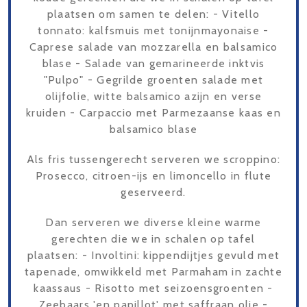
plaatsen om samen te delen: - Vitello
tonnato: kalfsmuis met tonijnmayonaise -
Caprese salade van mozzarella en balsamico
blase - Salade van gemarineerde inktvis
"Pulpo" - Gegrilde groenten salade met
olijfolie, witte balsamico azijn en verse
kruiden - Carpaccio met Parmezaanse kaas en
balsamico blase
Als fris tussengerecht serveren we scroppino:
Prosecco, citroen-ijs en limoncello in flute
geserveerd.
Dan serveren we diverse kleine warme
gerechten die we in schalen op tafel
plaatsen: - Involtini: kippendijtjes gevuld met
tapenade, omwikkeld met Parmaham in zachte
kaassaus - Risotto met seizoensgroenten -
Zeebaars 'en papillot' met saffraan olie -