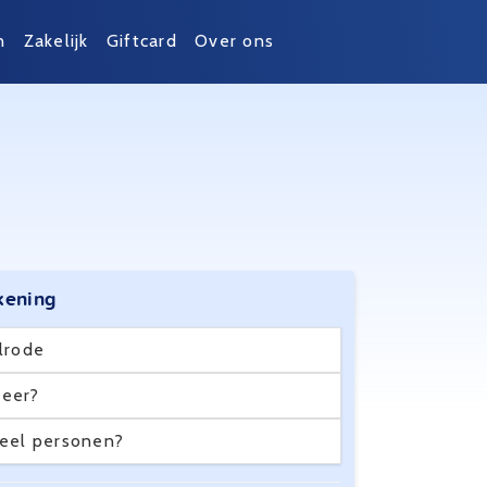
n
Zakelijk
Giftcard
Over ons
kening
lrode
eer?
eel personen?