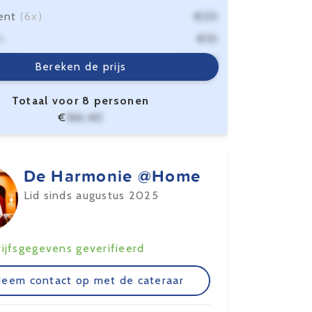
ent
(6x)
€20
n
€10
sten
€6,40
Bereken de prijs
Totaal voor 8 personen
€
166,40
De Harmonie @Home
Lid sinds augustus 2025
ijfsgegevens geverifieerd
eem contact op met de cateraar