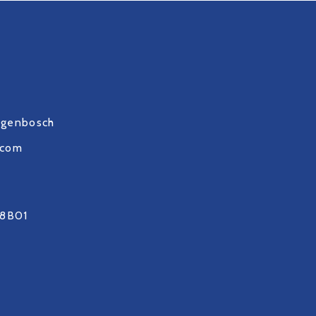
ogenbosch
.com
8B01