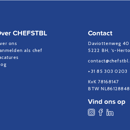
ver CHEFSTBL
Contact
ver ons
Daviottenweg 40
anmelden als chef
5222 BH, ‘s-Hert
acatures
contact@chefstbl
log
+31 85 303 0203
KvK 78168147
BTW NL86128848
Vind ons op