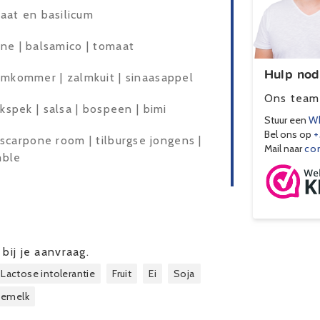
aat en basilicum
ine | balsamico | tomaat
Hulp nod
komkommer | zalmkuit | sinaasappel
Ons team 
ikspek | salsa | bospeen | bimi
Stuur een
Wh
Bel ons op
+
scarpone room | tilburgse jongens |
Mail naar
co
mble
bij je aanvraag.
Lactose intolerantie
Fruit
Ei
Soja
emelk