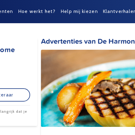
enten
Hoe werkt het?
Help mij kiezen
Klantverhale
Advertenties van De Harmo
Home
teraar
angrijk dat je