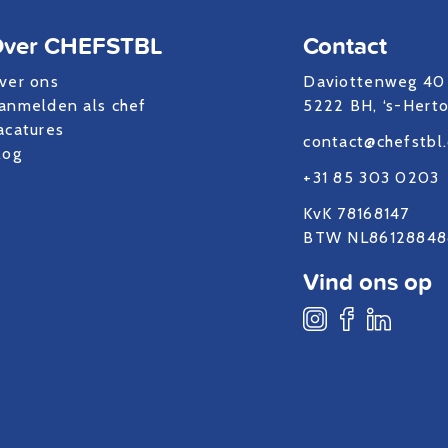
ver CHEFSTBL
Contact
ver ons
Daviottenweg 40
anmelden als chef
5222 BH, ‘s-Hert
acatures
contact@chefstbl
log
+31 85 303 0203
KvK 78168147
BTW NL86128848
Vind ons op