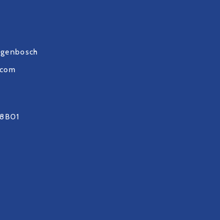
ogenbosch
.com
8B01