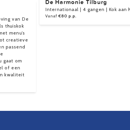
De Harmonie Tilburg
Internationaal | 4 gangen | Kok aan 
Vanaf
€80 p.p.
leving van De
s thuiskok
 met menu’s
ot creatieve
een passend
de
u gaat om
el of een
n kwaliteit