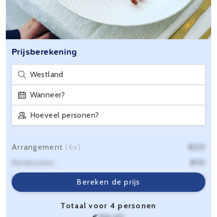
Prijsberekening
Westland
Wanneer?
Hoeveel personen?
Arrangement
(6x)
€20
Reiskosten
€10
Servicekosten
€6,40
Bereken de prijs
Totaal voor 4 personen