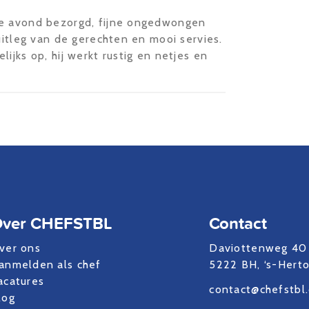
he avond bezorgd, fijne ongedwongen
uitleg van de gerechten en mooi servies.
ijks op, hij werkt rustig en netjes en
ver CHEFSTBL
Contact
ver ons
Daviottenweg 40
anmelden als chef
5222 BH, ‘s-Hert
acatures
contact@chefstbl
log