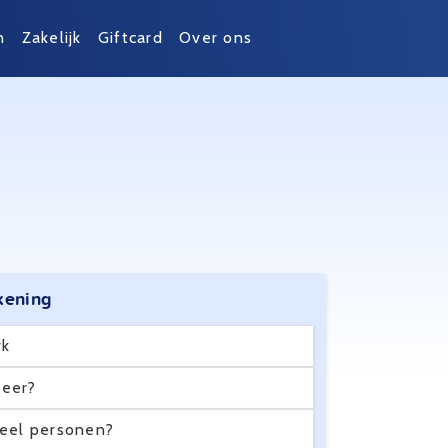
n
Zakelijk
Giftcard
Over ons
kening
rk
eer?
eel personen?