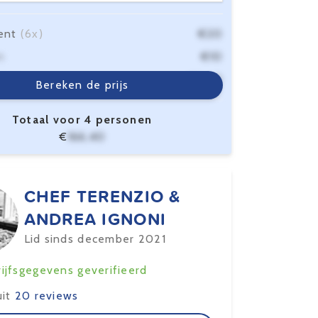
ent
(6x)
€20
n
€10
sten
€6,40
Bereken de prijs
Totaal voor 4 personen
€
166,40
CHEF TERENZIO &
ANDREA IGNONI
Lid sinds december 2021
ijfsgegevens geverifieerd
uit
20 reviews