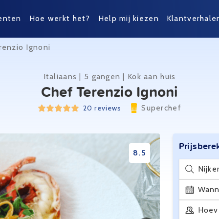
enten
Hoe werkt het?
Help mij kiezen
Klantverhale
renzio Ignoni
Italiaans | 5 gangen | Kok aan huis
Chef Terenzio Ignoni
Superchef
20 reviews
Prijsbere
8.5
Nijke
Wann
Hoev