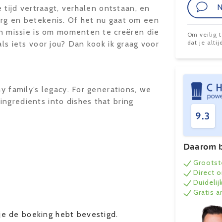
N
e tijd vertraagt, verhalen ontstaan, en
org en betekenis. Of het nu gaat om een
ijn missie is om momenten te creëren die
Om veilig 
dat je alt
als iets voor jou? Dan kook ik graag voor
my family’s legacy. For generations, we
ngredients into dishes that bring
9.3
Daarom b
Grootst
Direct 
Duidelij
Gratis 
e de boeking hebt bevestigd.