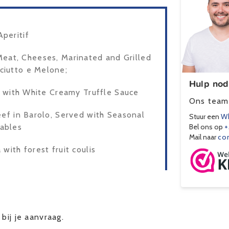
Aperitif
eat, Cheeses, Marinated and Grilled
ciutto e Melone;
Hulp nod
d with White Creamy Truffle Sauce
Ons team 
ef in Barolo, Served with Seasonal
Stuur een
Wh
ables
Bel ons op
+
Mail naar
co
with forest fruit coulis
bij je aanvraag.