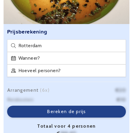
Prijsberekening
Rotterdam
Wanneer?
Hoeveel personen?
Arrangement
(6x)
€20
Reiskosten
€10
Servicekosten
€6,40
Bereken de prijs
Totaal voor 4 personen