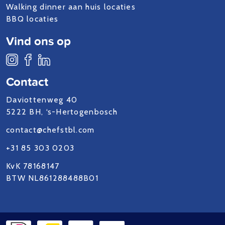
Walking dinner aan huis locaties
BBQ locaties
Vind ons op
Contact
Daviottenweg 40
5222 BH, ‘s-Hertogenbosch
contact@chefstbl.com
+31 85 303 0203
KvK 78168147
BTW NL861288488B01