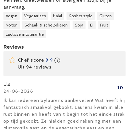
Vermeld dieetwensen of allergieën altijd bij je
aanvraag.
Vegan
Vegetarisch
Halal
Kosher style
Gluten
Noten
Schaal- & schelpdieren
Soja
Ei
Fruit
Lactose intolerantie
Reviews
Chef score
9.9
Uit 94 reviews
Els
10
24-06-2026
Ik kan iedereen bylaurens aanbevelen! Wat heeft hij
fantastisch smaakvol gekookt. Laurens kwam in alle
rust binnen en heeft van t begin tot het einde strak
op tijd gekookt. Ze hielden goed rekening met een
glutenvrije gast en de vegetarische gast en een