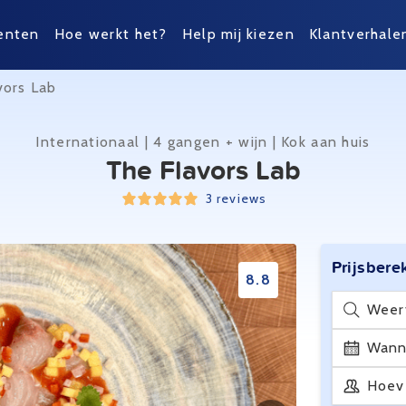
enten
Hoe werkt het?
Help mij kiezen
Klantverhale
vors Lab
Internationaal | 4 gangen + wijn | Kok aan huis
The Flavors Lab
3 reviews
Prijsbere
8.8
Weer
Wann
Hoev