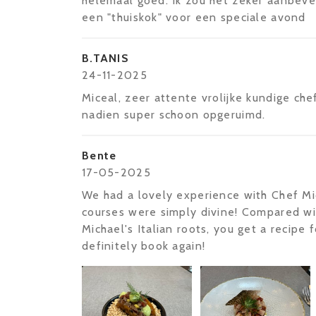
helemaal goed. Ik zou het zeker aanbeve
een "thuiskok" voor een speciale avond
B.TANIS
24-11-2025
Miceal, zeer attente vrolijke kundige chef
nadien super schoon opgeruimd.
Bente
17-05-2025
We had a lovely experience with Chef Mic
courses were simply divine! Compared wi
Michael's Italian roots, you get a recipe
definitely book again!