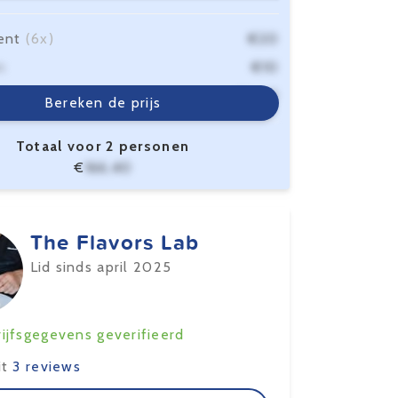
ent
(6x)
€20
n
€10
sten
€6,40
Bereken de prijs
Totaal voor 2 personen
€
166,40
The Flavors Lab
Lid sinds april 2025
ijfsgegevens geverifieerd
it
3 reviews