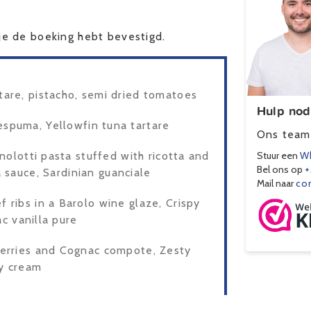
e de boeking hebt bevestigd.
are, pistacho, semi dried tomatoes
Hulp nod
espuma, Yellowfin tuna tartare
Ons team 
olotti pasta stuffed with ricotta and
Stuur een
Wh
Bel ons op
+
 sauce, Sardinian guanciale
Mail naar
co
 ribs in a Barolo wine glaze, Crispy
ac vanilla pure
erries and Cognac compote, Zesty
ly cream