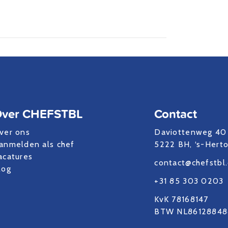
ver CHEFSTBL
Contact
ver ons
Daviottenweg 40
anmelden als chef
5222 BH, ‘s-Hert
acatures
contact@chefstbl
log
+31 85 303 0203
KvK 78168147
BTW NL86128848