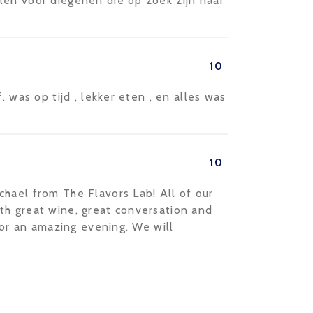
len voor diegenen die op zoek zijn naar
10
. was op tijd , lekker eten , en alles was
10
hael from The Flavors Lab! All of our
th great wine, great conversation and
 for an amazing evening. We will