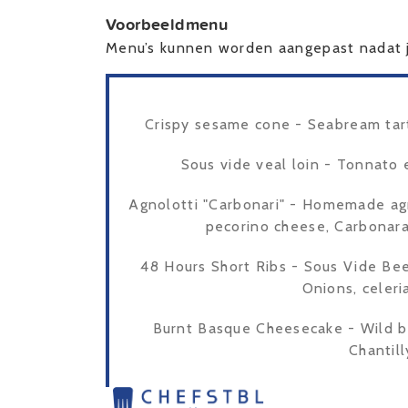
Voorbeeldmenu
Menu’s kunnen worden aangepast nadat j
Crispy sesame cone - Seabream tart
Sous vide veal loin - Tonnato 
Agnolotti "Carbonari" - Homemade agn
pecorino cheese, Carbonara
48 Hours Short Ribs - Sous Vide Beef
Onions, celeri
Burnt Basque Cheesecake - Wild b
Chantil