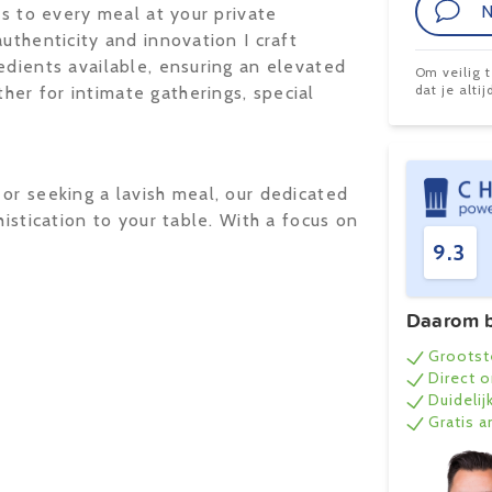
N
ns to every meal at your private
uthenticity and innovation I craft
edients available, ensuring an elevated
Om veilig 
dat je alt
er for intimate gatherings, special
or seeking a lavish meal, our dedicated
histication to your table. With a focus on
9.3
Daarom b
Grootst
Direct 
Duidelij
Gratis 