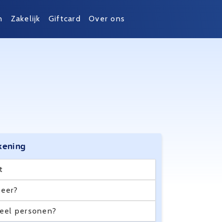
n
Zakelijk
Giftcard
Over ons
kening
t
eer?
eel personen?