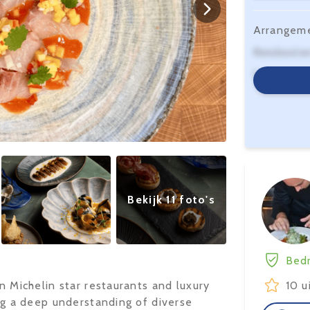
Arrangem
Reiskoste
Serviceko
Bekijk 11 foto's
Bedr
in Michelin star restaurants and luxury
10 u
ing a deep understanding of diverse