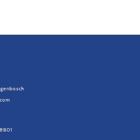
ogenbosch
.com
8B01