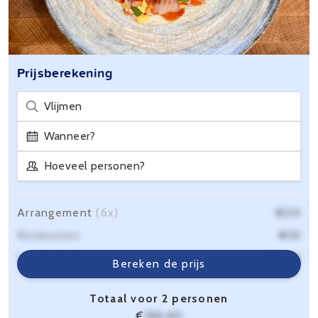
Prijsberekening
Vlijmen
Wanneer?
Hoeveel personen?
Arrangement
(6x)
€20
Reiskosten
€10
Servicekosten
€6,40
Bereken de prijs
Totaal voor 2 personen
€
166,40