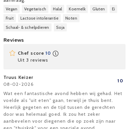
aanvraag.
Vegan
Vegetarisch
Halal
Koemelk
Gluten
Ei
Fruit
Lactose intolerantie
Noten
Schaal- & schelpdieren
Soja
Reviews
Chef score
10
Uit 3 reviews
Truus Keizer
10
08-02-2026
Wat een fantastische avond hebben wij gehad. Het
voelde als "uit eten" gaan, terwijl je thuis bent.
Heerlijk gegeten en de tijd tussen de gerechten
door was helemaal goed. Ik zou het zeker
aanbevelen voor diegenen die op zoek zijn naar
een "thuiskok" voor een speciale avond