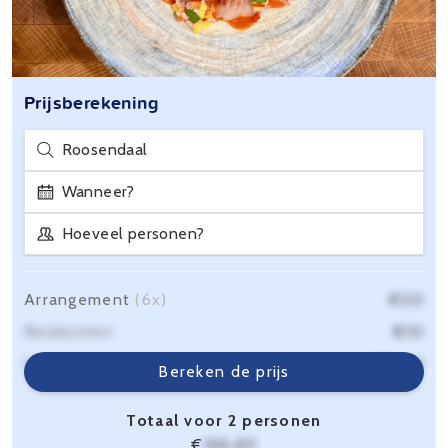
Prijsberekening
Roosendaal
Wanneer?
Hoeveel personen?
Arrangement
(6x)
€20
Reiskosten
€10
Servicekosten
€6,40
Bereken de prijs
Totaal voor 2 personen
€
166,40