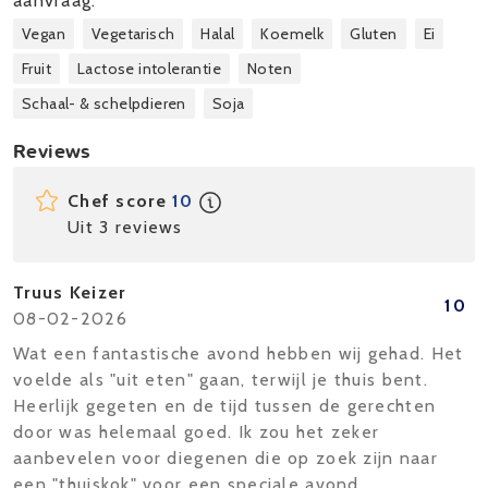
aanvraag.
Vegan
Vegetarisch
Halal
Koemelk
Gluten
Ei
Fruit
Lactose intolerantie
Noten
Schaal- & schelpdieren
Soja
Reviews
Chef score
10
Uit 3 reviews
Truus Keizer
10
08-02-2026
Wat een fantastische avond hebben wij gehad. Het
voelde als "uit eten" gaan, terwijl je thuis bent.
Heerlijk gegeten en de tijd tussen de gerechten
door was helemaal goed. Ik zou het zeker
aanbevelen voor diegenen die op zoek zijn naar
een "thuiskok" voor een speciale avond