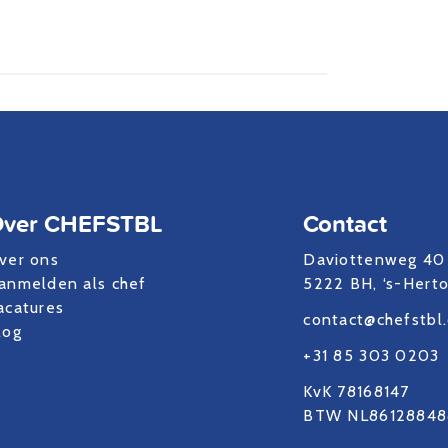
ver CHEFSTBL
Contact
ver ons
Daviottenweg 40
anmelden als chef
5222 BH, ‘s-Hert
acatures
contact@chefstbl
log
+31 85 303 0203
KvK 78168147
BTW NL86128848