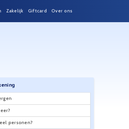
n
Zakelijk
Giftcard
Over ons
kening
ergen
eer?
eel personen?