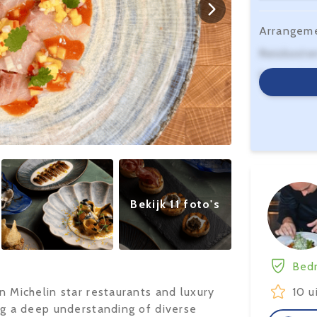
Arrangem
Reiskoste
Serviceko
Bekijk 11 foto's
Bedr
in Michelin star restaurants and luxury
10 u
ing a deep understanding of diverse