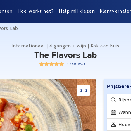
enten
Hoe werkt het?
Help mij kiezen
Klantverhale
vors Lab
Internationaal | 4 gangen + wijn | Kok aan huis
The Flavors Lab
3 reviews
Prijsbere
8.8
Rijsb
Wann
Hoev