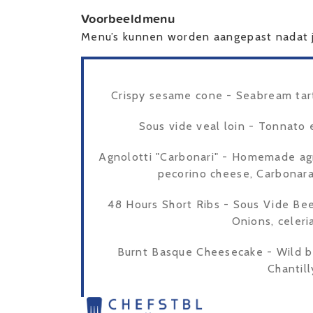
Voorbeeldmenu
Menu’s kunnen worden aangepast nadat j
Crispy sesame cone - Seabream tart
Sous vide veal loin - Tonnato 
Agnolotti "Carbonari" - Homemade agn
pecorino cheese, Carbonara
48 Hours Short Ribs - Sous Vide Beef
Onions, celeri
Burnt Basque Cheesecake - Wild b
Chantil