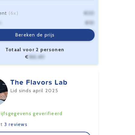
ent
(6x)
€20
n
€10
sten
€6,40
Bereken de prijs
Totaal voor 2 personen
€
166,40
The Flavors Lab
Lid sinds april 2025
ijfsgegevens geverifieerd
it
3 reviews