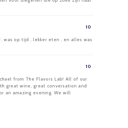
len voor diegenen die op zoek zijn naar
10
. was op tijd , lekker eten , en alles was
10
hael from The Flavors Lab! All of our
th great wine, great conversation and
 for an amazing evening. We will