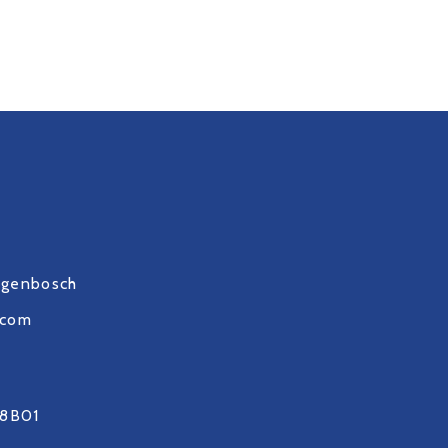
ogenbosch
.com
8B01