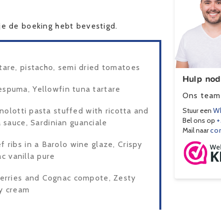
e de boeking hebt bevestigd.
are, pistacho, semi dried tomatoes
Hulp nod
espuma, Yellowfin tuna tartare
Ons team 
olotti pasta stuffed with ricotta and
Stuur een
Wh
Bel ons op
+
 sauce, Sardinian guanciale
Mail naar
co
 ribs in a Barolo wine glaze, Crispy
ac vanilla pure
erries and Cognac compote, Zesty
ly cream