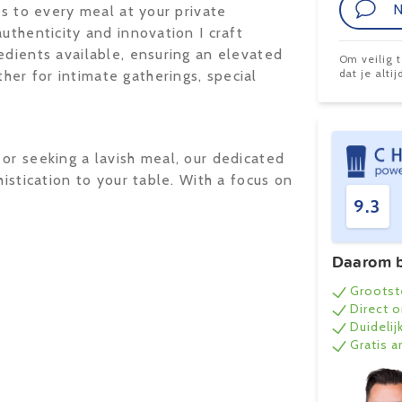
N
ns to every meal at your private
uthenticity and innovation I craft
edients available, ensuring an elevated
Om veilig 
dat je alt
er for intimate gatherings, special
or seeking a lavish meal, our dedicated
histication to your table. With a focus on
9.3
Daarom b
Grootst
Direct 
Duidelij
Gratis 