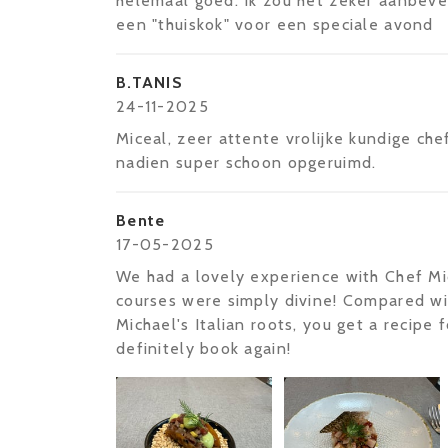
helemaal goed. Ik zou het zeker aanbeve
een "thuiskok" voor een speciale avond
B.TANIS
24-11-2025
Miceal, zeer attente vrolijke kundige chef
nadien super schoon opgeruimd.
Bente
17-05-2025
We had a lovely experience with Chef Mic
courses were simply divine! Compared wi
Michael's Italian roots, you get a recipe
definitely book again!