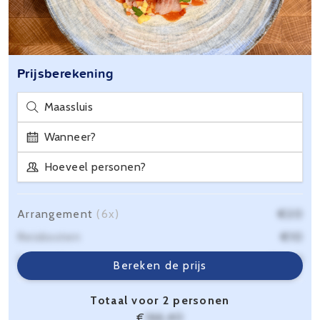
Prijsberekening
Maassluis
Wanneer?
Hoeveel personen?
Arrangement
(6x)
€20
Reiskosten
€10
Servicekosten
€6,40
Bereken de prijs
Totaal voor 2 personen
€
166,40