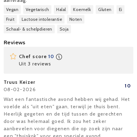
aanvraag.
Vegan
Vegetarisch
Halal
Koemelk
Gluten
Ei
Fruit
Lactose intolerantie
Noten
Schaal- & schelpdieren
Soja
Reviews
Chef score
10
Uit 3 reviews
Truus Keizer
10
08-02-2026
Wat een fantastische avond hebben wij gehad. Het
voelde als "uit eten" gaan, terwijl je thuis bent.
Heerlijk gegeten en de tijd tussen de gerechten
door was helemaal goed. Ik zou het zeker
aanbevelen voor diegenen die op zoek zijn naar
een "thuiskok" voor een speciale avond