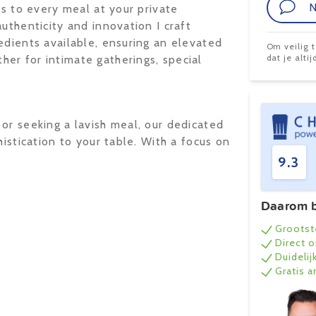
N
ns to every meal at your private
uthenticity and innovation I craft
edients available, ensuring an elevated
Om veilig 
dat je alt
er for intimate gatherings, special
or seeking a lavish meal, our dedicated
histication to your table. With a focus on
9.3
Daarom b
Grootst
Direct 
Duidelij
Gratis 