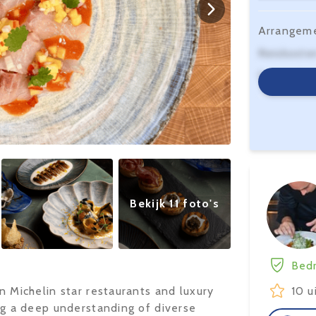
Arrangem
Reiskoste
Serviceko
Bekijk 11 foto's
Bedr
in Michelin star restaurants and luxury
10 u
ing a deep understanding of diverse