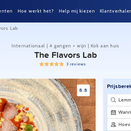
enten
Hoe werkt het?
Help mij kiezen
Klantverhale
vors Lab
Internationaal | 4 gangen + wijn | Kok aan huis
The Flavors Lab
3 reviews
Prijsbere
8.8
Lemm
Wann
Hoev