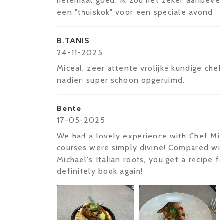
helemaal goed. Ik zou het zeker aanbeve
een "thuiskok" voor een speciale avond
B.TANIS
24-11-2025
Miceal, zeer attente vrolijke kundige chef
nadien super schoon opgeruimd.
Bente
17-05-2025
We had a lovely experience with Chef Mic
courses were simply divine! Compared wi
Michael's Italian roots, you get a recipe
definitely book again!