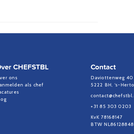
ver CHEFSTBL
Contact
ver ons
Daviottenweg 40
anmelden als chef
5222 BH, ‘s-Hert
acatures
contact@chefstbl
log
+31 85 303 0203
KvK 78168147
BTW NL86128848