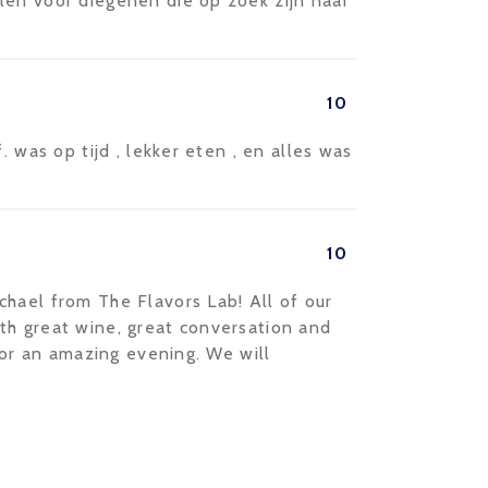
len voor diegenen die op zoek zijn naar
10
. was op tijd , lekker eten , en alles was
10
hael from The Flavors Lab! All of our
th great wine, great conversation and
 for an amazing evening. We will