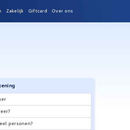
n
Zakelijk
Giftcard
Over ons
kening
er
eer?
eel personen?