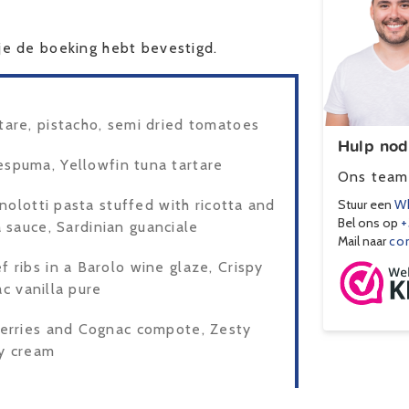
e de boeking hebt bevestigd.
are, pistacho, semi dried tomatoes
Hulp nod
espuma, Yellowfin tuna tartare
Ons team 
olotti pasta stuffed with ricotta and
Stuur een
Wh
Bel ons op
+
 sauce, Sardinian guanciale
Mail naar
co
 ribs in a Barolo wine glaze, Crispy
ac vanilla pure
erries and Cognac compote, Zesty
ly cream