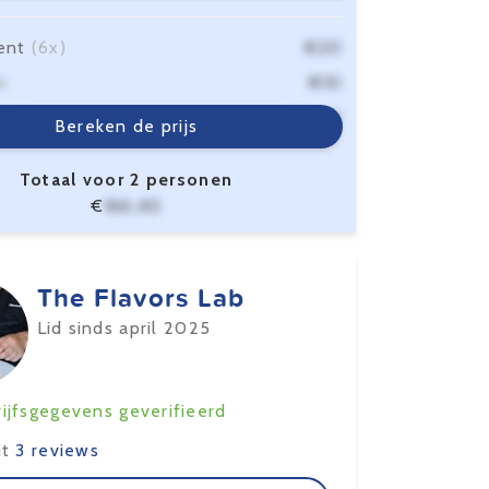
ent
(6x)
€20
n
€10
sten
€6,40
Bereken de prijs
Totaal voor 2 personen
€
166,40
The Flavors Lab
Lid sinds april 2025
ijfsgegevens geverifieerd
it
3 reviews