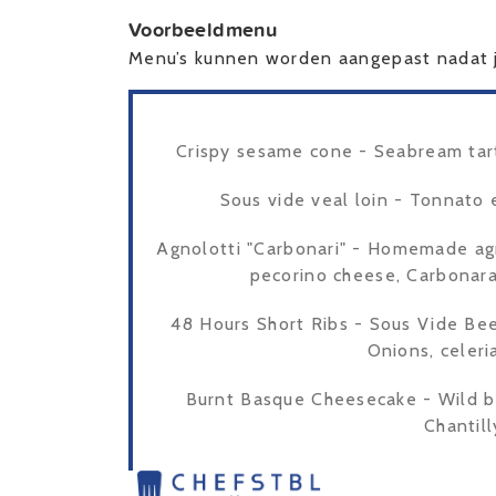
Voorbeeldmenu
Menu’s kunnen worden aangepast nadat j
Crispy sesame cone - Seabream tart
Sous vide veal loin - Tonnato 
Agnolotti "Carbonari" - Homemade agn
pecorino cheese, Carbonara
48 Hours Short Ribs - Sous Vide Beef
Onions, celeri
Burnt Basque Cheesecake - Wild b
Chantil