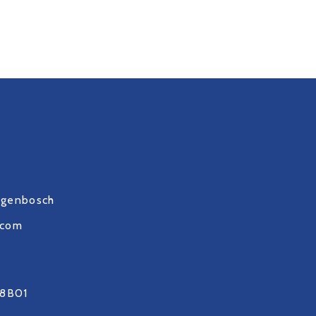
ogenbosch
.com
8B01