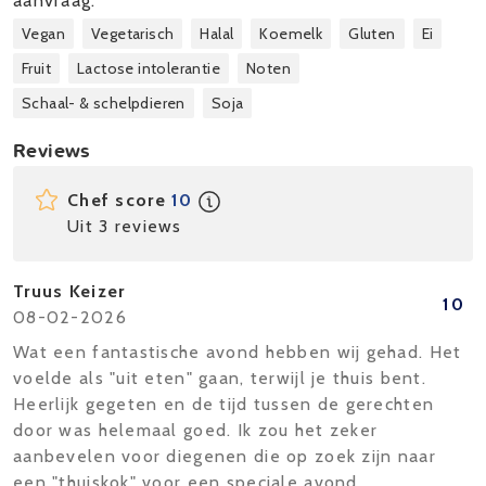
aanvraag.
Vegan
Vegetarisch
Halal
Koemelk
Gluten
Ei
Fruit
Lactose intolerantie
Noten
Schaal- & schelpdieren
Soja
Reviews
Chef score
10
Uit 3 reviews
Truus Keizer
10
08-02-2026
Wat een fantastische avond hebben wij gehad. Het
voelde als "uit eten" gaan, terwijl je thuis bent.
Heerlijk gegeten en de tijd tussen de gerechten
door was helemaal goed. Ik zou het zeker
aanbevelen voor diegenen die op zoek zijn naar
een "thuiskok" voor een speciale avond