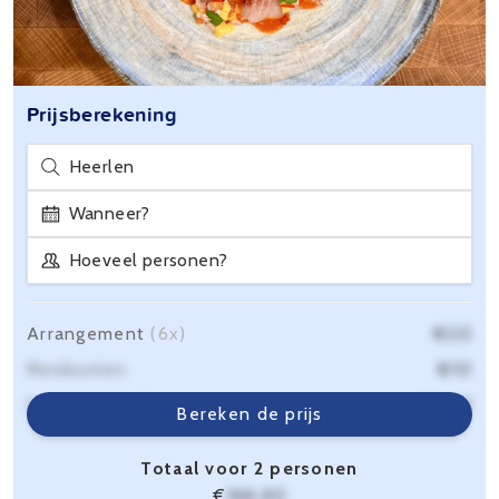
Prijsberekening
Heerlen
Wanneer?
Hoeveel personen?
Arrangement
(6x)
€20
Reiskosten
€10
Servicekosten
€6,40
Bereken de prijs
Totaal voor 2 personen
€
166,40