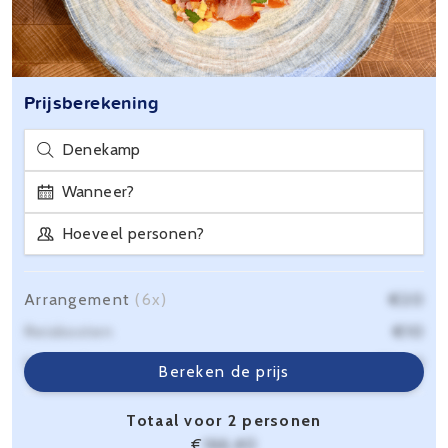
Prijsberekening
Denekamp
Wanneer?
Hoeveel personen?
Arrangement
(6x)
€20
Reiskosten
€10
Servicekosten
€6,40
Bereken de prijs
Totaal voor 2 personen
€
166,40