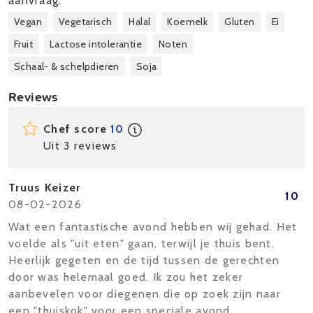
aanvraag.
Vegan
Vegetarisch
Halal
Koemelk
Gluten
Ei
Fruit
Lactose intolerantie
Noten
Schaal- & schelpdieren
Soja
Reviews
Chef score
10
Uit 3 reviews
Truus Keizer
10
08-02-2026
Wat een fantastische avond hebben wij gehad. Het
voelde als "uit eten" gaan, terwijl je thuis bent.
Heerlijk gegeten en de tijd tussen de gerechten
door was helemaal goed. Ik zou het zeker
aanbevelen voor diegenen die op zoek zijn naar
een "thuiskok" voor een speciale avond