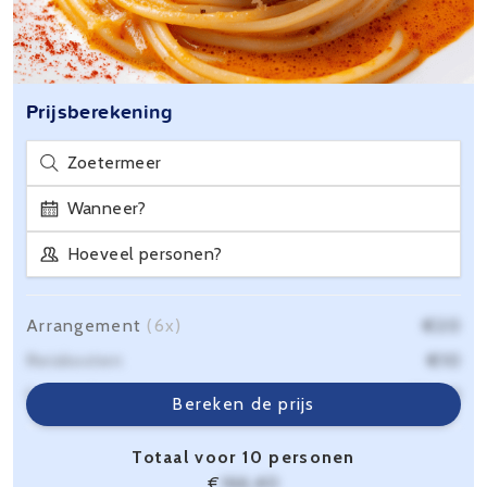
Prijsberekening
Zoetermeer
Wanneer?
Hoeveel personen?
Arrangement
(6x)
€20
Reiskosten
€10
Servicekosten
€6,40
Bereken de prijs
Totaal voor 10 personen
€
166,40