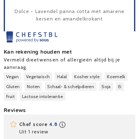
Dolce - Lavendel panna cotta met amarene
kersen en amandelkrokant
Kan rekening houden met
Vermeld dieetwensen of allergieën altijd bij je
aanvraag.
Vegan
Vegetarisch
Halal
Kosher style
Koemelk
Gluten
Noten
Schaal- & schelpdieren
Soja
Ei
Fruit
Lactose intolerantie
Reviews
Chef score
4.8
Uit 1 review