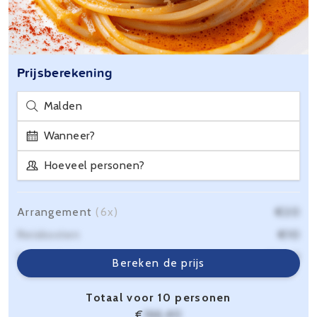
Prijsberekening
Malden
Wanneer?
Hoeveel personen?
Arrangement
(6x)
€20
Reiskosten
€10
Servicekosten
€6,40
Bereken de prijs
Totaal voor 10 personen
€
166,40