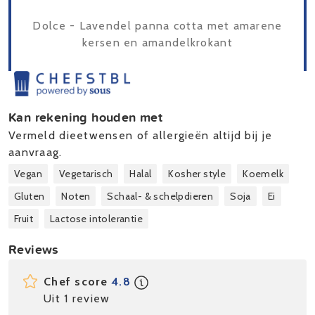
Dolce - Lavendel panna cotta met amarene
kersen en amandelkrokant
Kan rekening houden met
Vermeld dieetwensen of allergieën altijd bij je
aanvraag.
Vegan
Vegetarisch
Halal
Kosher style
Koemelk
Gluten
Noten
Schaal- & schelpdieren
Soja
Ei
Fruit
Lactose intolerantie
Reviews
Chef score
4.8
Uit 1 review