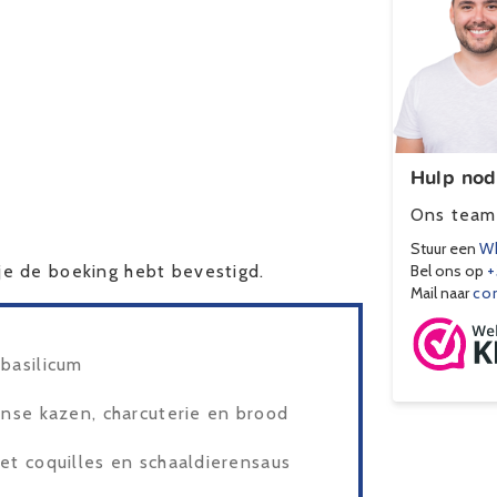
Hulp nod
Ons team 
Stuur een
Wh
e de boeking hebt bevestigd.
Bel ons op
+
Mail naar
co
 basilicum
aanse kazen, charcuterie en brood
met coquilles en schaaldierensaus