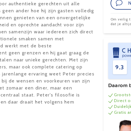
N
voor authentieke gerechten uit alle
 geen ander hoe hij zijn gasten volledig
unnen genieten van een onvergetelijke
Om veilig 
dat je alt
kheid en oprechte aandacht voor zijn
en samenzijn waar iedereen zich direct
aditionele smaken samen met
ijd werkt met de beste
kent geen grenzen en hij gaat graag de
talen naar unieke gerechten. Met zijn
9.3
ners, maar ook complete catering op
 jarenlange ervaring weet Peter precies
n bij de wensen en voorkeuren van zijn
Daarom b
niet zomaar een diner, maar een
entraal staat. Peter's filosofie is
Grootst
Direct 
en daar draait het volgens hem
Duidelij
Gratis 