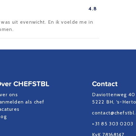
4.8
 was uit evenwicht. En ik voelde me in
nomen.
ver CHEFSTBL
Contact
ver ons
Daviottenweg 40
anmelden als chef
5222 BH, ‘s-Hert
acatures
contact@chefstbl
log
+31 85 303 0203
KvK 78168147