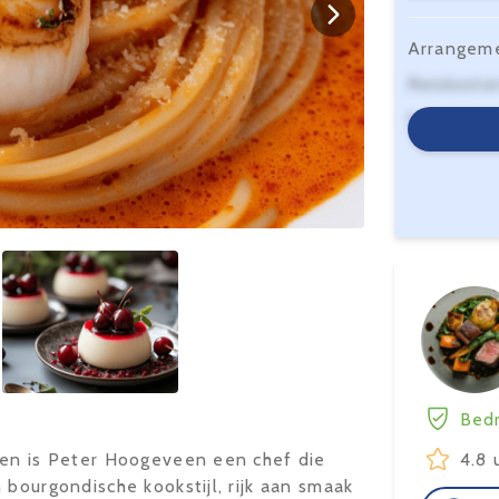
Arrangem
Reiskoste
Serviceko
Bedr
ken is Peter Hoogeveen een chef die
4.8 
 bourgondische kookstijl, rijk aan smaak