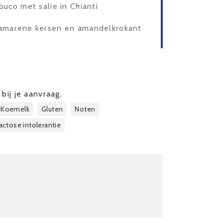
buco met salie in Chianti
 amarene kersen en amandelkrokant
bij je aanvraag.
Koemelk
Gluten
Noten
actose intolerantie