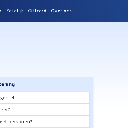
n
Zakelijk
Giftcard
Over ons
kening
gestel
eer?
eel personen?