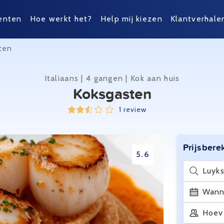
enten
Hoe werkt het?
Help mij kiezen
Klantverhale
ten
Italiaans | 4 gangen | Kok aan huis
Koksgasten
1 review
Prijsbere
5.6
Luyks
Wann
Hoev