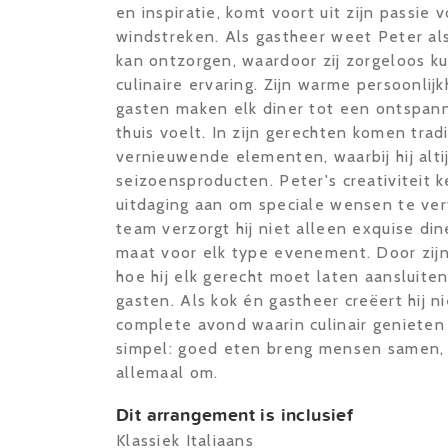
en inspiratie, komt voort uit zijn passie 
windstreken. Als gastheer weet Peter als
kan ontzorgen, waardoor zij zorgeloos k
culinaire ervaring. Zijn warme persoonlij
gasten maken elk diner tot een ontspann
thuis voelt. In zijn gerechten komen tr
vernieuwende elementen, waarbij hij alt
seizoensproducten. Peter's creativiteit 
uitdaging aan om speciale wensen te ver
team verzorgt hij niet alleen exquise di
maat voor elk type evenement. Door zijn
hoe hij elk gerecht moet laten aansluite
gasten. Als kok én gastheer creëert hij 
complete avond waarin culinair genieten c
simpel: goed eten breng mensen samen, 
allemaal om.
Dit arrangement is inclusief
Klassiek Italiaans