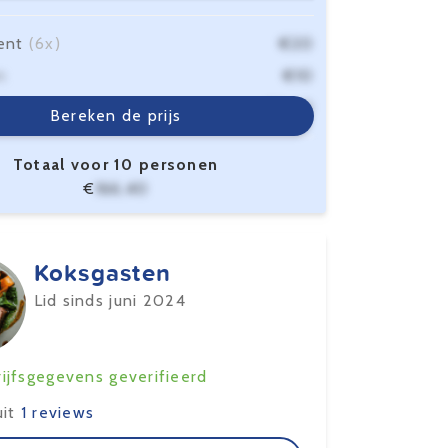
ent
(6x)
€20
n
€10
sten
€6,40
Bereken de prijs
Totaal voor 10 personen
€
166,40
Koksgasten
Lid sinds juni 2024
ijfsgegevens geverifieerd
uit
1 reviews