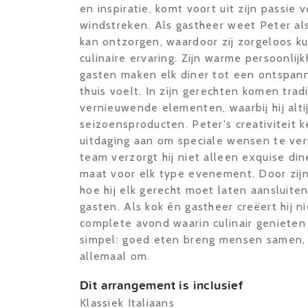
en inspiratie, komt voort uit zijn passie 
windstreken. Als gastheer weet Peter als
kan ontzorgen, waardoor zij zorgeloos k
culinaire ervaring. Zijn warme persoonlij
gasten maken elk diner tot een ontspann
thuis voelt. In zijn gerechten komen tr
vernieuwende elementen, waarbij hij alt
seizoensproducten. Peter's creativiteit 
uitdaging aan om speciale wensen te ver
team verzorgt hij niet alleen exquise di
maat voor elk type evenement. Door zijn
hoe hij elk gerecht moet laten aansluite
gasten. Als kok én gastheer creëert hij 
complete avond waarin culinair genieten c
simpel: goed eten breng mensen samen, 
allemaal om.
Dit arrangement is inclusief
Klassiek Italiaans