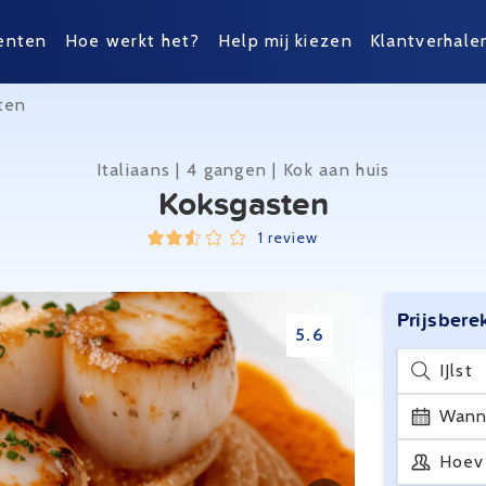
enten
Hoe werkt het?
Help mij kiezen
Klantverhale
ten
Italiaans | 4 gangen | Kok aan huis
Koksgasten
1 review
Prijsbere
5.6
IJlst
Wann
Hoev