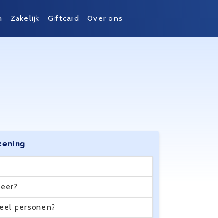
n
Zakelijk
Giftcard
Over ons
kening
eer?
eel personen?