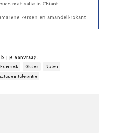
buco met salie in Chianti
 amarene kersen en amandelkrokant
bij je aanvraag.
Koemelk
Gluten
Noten
actose intolerantie