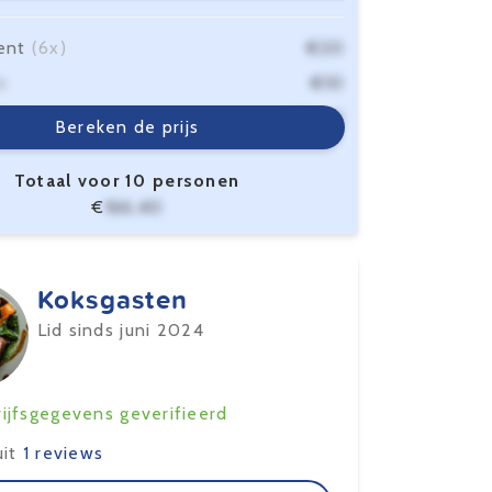
ent
(6x)
€20
n
€10
sten
€6,40
Bereken de prijs
Totaal voor 10 personen
€
166,40
Koksgasten
Lid sinds juni 2024
ijfsgegevens geverifieerd
uit
1 reviews