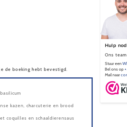
Hulp nod
Ons team 
Stuur een
Wh
e de boeking hebt bevestigd.
Bel ons op
+
Mail naar
co
 basilicum
aanse kazen, charcuterie en brood
met coquilles en schaaldierensaus