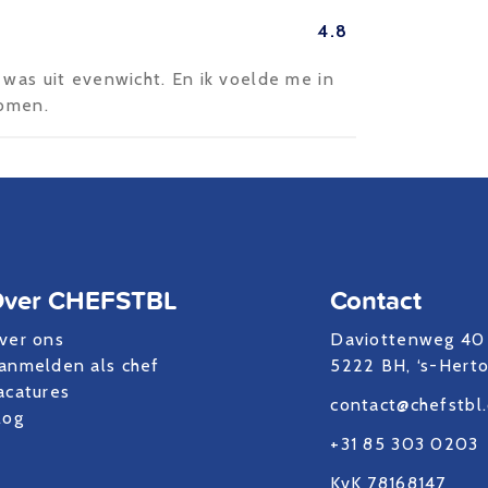
4.8
 was uit evenwicht. En ik voelde me in
nomen.
ver CHEFSTBL
Contact
ver ons
Daviottenweg 40
anmelden als chef
5222 BH, ‘s-Hert
acatures
contact@chefstbl
log
+31 85 303 0203
KvK 78168147