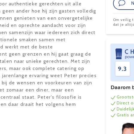
N
voor authentieke gerechten uit alle
 geen ander hoe hij zijn gasten volledig
unnen genieten van een onvergetelijke
Om veilig 
dat je alt
kheid en oprechte aandacht voor zijn
en samenzijn waar iedereen zich direct
aditionele smaken samen met
ijd werkt met de beste
kent geen grenzen en hij gaat graag de
talen naar unieke gerechten. Met zijn
9.3
ners, maar ook complete catering op
 jarenlange ervaring weet Peter precies
n bij de wensen en voorkeuren van zijn
Daarom b
niet zomaar een diner, maar een
entraal staat. Peter's filosofie is
Grootst
Direct 
en daar draait het volgens hem
Duidelij
Gratis 