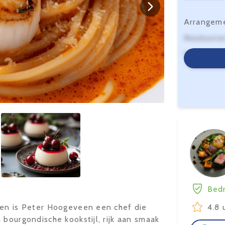
Arrangem
Reiskoste
Serviceko
Bedr
ken is Peter Hoogeveen een chef die
4.8 
 bourgondische kookstijl, rijk aan smaak