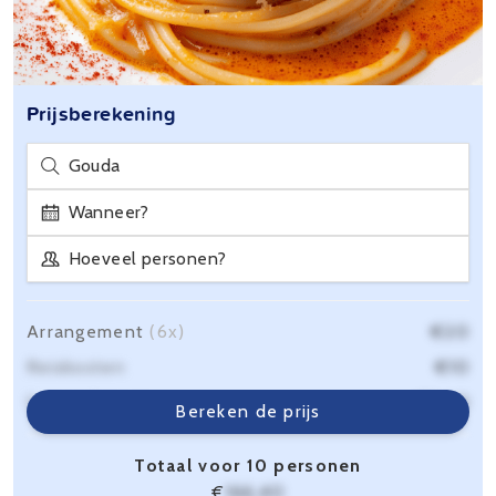
Prijsberekening
Gouda
Wanneer?
Hoeveel personen?
Arrangement
(6x)
€20
Reiskosten
€10
Servicekosten
€6,40
Bereken de prijs
Totaal voor 10 personen
€
166,40