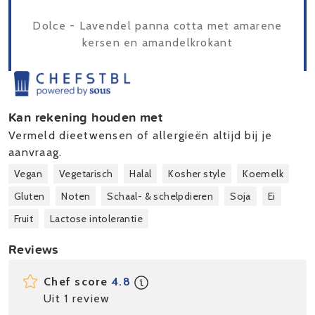
Dolce - Lavendel panna cotta met amarene
kersen en amandelkrokant
Kan rekening houden met
Vermeld dieetwensen of allergieën altijd bij je
aanvraag.
Vegan
Vegetarisch
Halal
Kosher style
Koemelk
Gluten
Noten
Schaal- & schelpdieren
Soja
Ei
Fruit
Lactose intolerantie
Reviews
Chef score
4.8
Uit 1 review