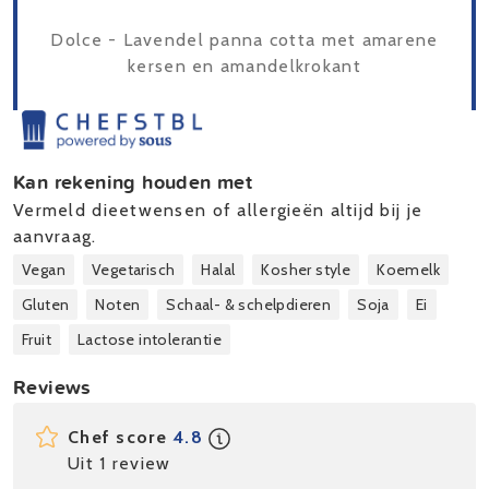
Dolce - Lavendel panna cotta met amarene
kersen en amandelkrokant
Kan rekening houden met
Vermeld dieetwensen of allergieën altijd bij je
aanvraag.
Vegan
Vegetarisch
Halal
Kosher style
Koemelk
Gluten
Noten
Schaal- & schelpdieren
Soja
Ei
Fruit
Lactose intolerantie
Reviews
Chef score
4.8
Uit 1 review