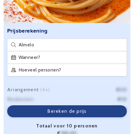
Prijsberekening
Almelo
Wanneer?
Hoeveel personen?
Arrangement
(6x)
€20
Reiskosten
€10
Servicekosten
€6,40
Bereken de prijs
Totaal voor 10 personen
€
166,40