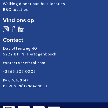
Walking dinner aan huis locaties
BBQ locaties
Vind ons op
Contact
Daviottenweg 40
5222 BH, ‘s-Hertogenbosch
contact@chefstbl.com
+31 85 303 0203
KvK 78168147
BTW NL861288488B01