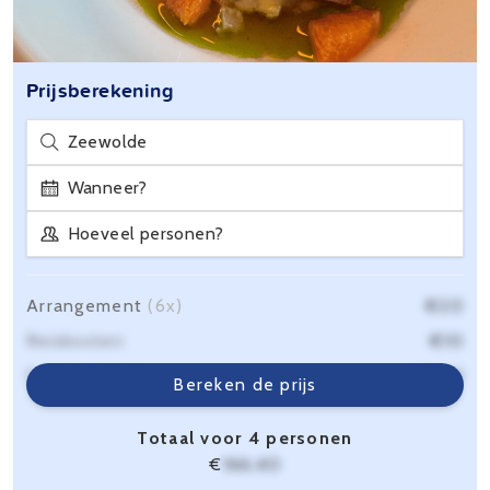
Prijsberekening
Zeewolde
Wanneer?
Hoeveel personen?
Arrangement
(6x)
€20
Reiskosten
€10
Servicekosten
€6,40
Bereken de prijs
Totaal voor 4 personen
€
166,40