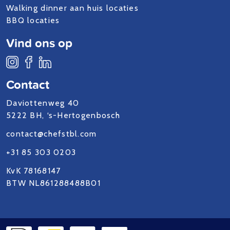
Walking dinner aan huis locaties
BBQ locaties
Vind ons op
Contact
Daviottenweg 40
5222 BH, ‘s-Hertogenbosch
contact@chefstbl.com
+31 85 303 0203
KvK 78168147
BTW NL861288488B01