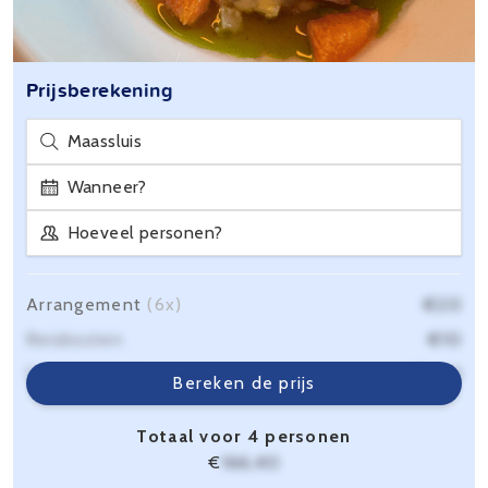
Prijsberekening
Maassluis
Wanneer?
Hoeveel personen?
Arrangement
(6x)
€20
Reiskosten
€10
Servicekosten
€6,40
Bereken de prijs
Totaal voor 4 personen
€
166,40