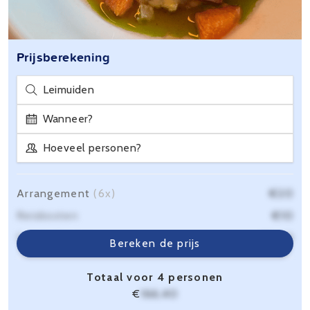
Prijsberekening
Leimuiden
Wanneer?
Hoeveel personen?
Arrangement
(6x)
€20
Reiskosten
€10
Servicekosten
€6,40
Bereken de prijs
Totaal voor 4 personen
€
166,40