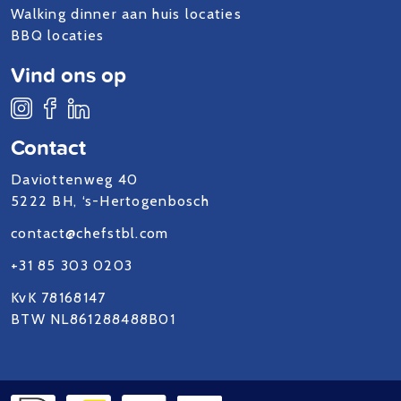
Walking dinner aan huis locaties
BBQ locaties
Vind ons op
Contact
Daviottenweg 40
5222 BH, ‘s-Hertogenbosch
contact@chefstbl.com
+31 85 303 0203
KvK 78168147
BTW NL861288488B01