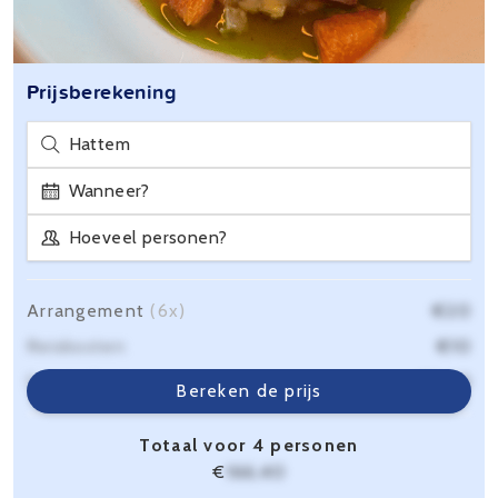
Prijsberekening
Hattem
Wanneer?
Hoeveel personen?
Arrangement
(6x)
€20
Reiskosten
€10
Servicekosten
€6,40
Bereken de prijs
Totaal voor 4 personen
€
166,40