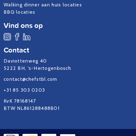
Walking dinner aan huis locaties
BBQ locaties
Vind ons op
Contact
Daviottenweg 40
5222 BH, ‘s-Hertogenbosch
contact@chefstbl.com
+31 85 303 0203
KvK 78168147
BTW NL861288488B01