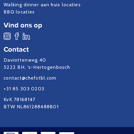
Walking dinner aan huis locaties
BBQ locaties
Vind ons op
Contact
Daviottenweg 40
5222 BH, ‘s-Hertogenbosch
contact@chefstbl.com
+31 85 303 0203
KvK 78168147
BTW NL861288488B01