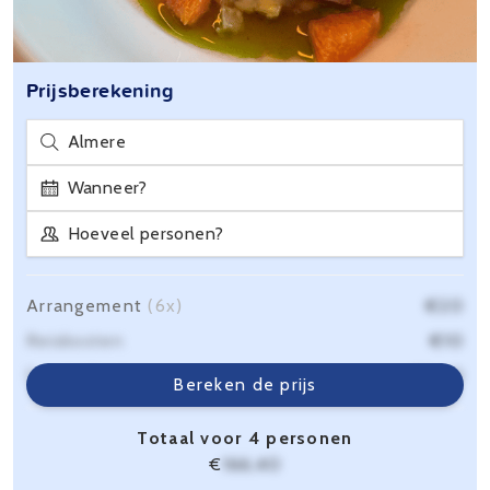
Prijsberekening
Almere
Wanneer?
Hoeveel personen?
Arrangement
(6x)
€20
Reiskosten
€10
Servicekosten
€6,40
Bereken de prijs
Totaal voor 4 personen
€
166,40