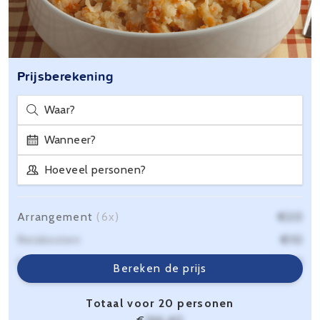
Prijsberekening
Waar?
Wanneer?
Hoeveel personen?
Arrangement
(6x)
€20
Reiskosten
€10
Servicekosten
€6,40
Bereken de prijs
Totaal voor 20 personen