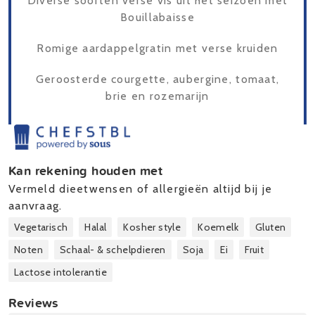
Diverse soorten verse vis uit het seizoen met
Bouillabaisse
Romige aardappelgratin met verse kruiden
Geroosterde courgette, aubergine, tomaat,
brie en rozemarijn
Kan rekening houden met
Vermeld dieetwensen of allergieën altijd bij je
aanvraag.
Vegetarisch
Halal
Kosher style
Koemelk
Gluten
Noten
Schaal- & schelpdieren
Soja
Ei
Fruit
Lactose intolerantie
Reviews