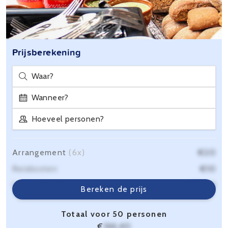
Prijsberekening
Waar?
Wanneer?
Hoeveel personen?
Arrangement
(6x)
€20
Reiskosten
€10
Servicekosten
€6,40
Bereken de prijs
Totaal voor 50 personen
€
166,40