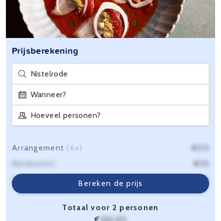
Prijsberekening
Nistelrode
Wanneer?
Hoeveel personen?
Arrangement
(6x)
€20
Reiskosten
€10
Servicekosten
€6,40
Bereken de prijs
Totaal voor 2 personen
€
166,40