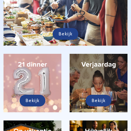
Bekijk
21 dinner
Verjaardag
Bekijk
Bekijk
Op vakantie
Huwelijk