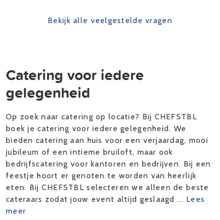
annuleringsvoorwaarden. Tot 7 dagen voor je
Wij werken uitsluitend met echte professionals
diner kan je kosteloos annuleren. Stel ons op
Bekijk alle veelgestelde vragen
die met jouw allergie rekening kunnen houden.
de hoogte en wij maken het volledige bedrag
Geef bij de reservering duidelijk aan om welke
over naar je rekening. Als je binnen 7 dagen
allergieën het gaat.
annuleert krijg je 50% van het totaalbedrag
terug. Bij annuleringen vanaf 1 dag voor het
Catering voor iedere
diner kun je geen geld meer terugkrijgen. Het
gelegenheid
herroepingsrecht van consument is uitgesloten.
Op zoek naar catering op locatie? Bij CHEFSTBL
boek je catering voor iedere gelegenheid. We
bieden catering aan huis voor een verjaardag, mooi
jubileum of een intieme bruiloft, maar ook
bedrijfscatering voor kantoren en bedrijven. Bij een
feestje hoort er genoten te worden van heerlijk
eten. Bij CHEFSTBL selecteren we alleen de beste
cateraars zodat jouw event altijd geslaagd ...
Lees
meer