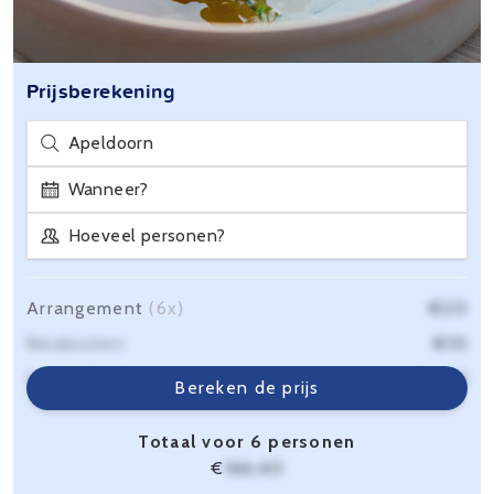
Prijsberekening
Apeldoorn
Wanneer?
Hoeveel personen?
Arrangement
(6x)
€20
Reiskosten
€10
Servicekosten
€6,40
Bereken de prijs
Totaal voor 6 personen
€
166,40