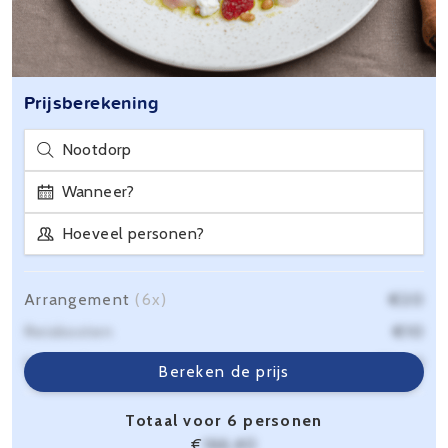
Prijsberekening
Nootdorp
Wanneer?
Hoeveel personen?
Arrangement
(6x)
€20
Reiskosten
€10
Servicekosten
€6,40
Bereken de prijs
Totaal voor 6 personen
€
166,40