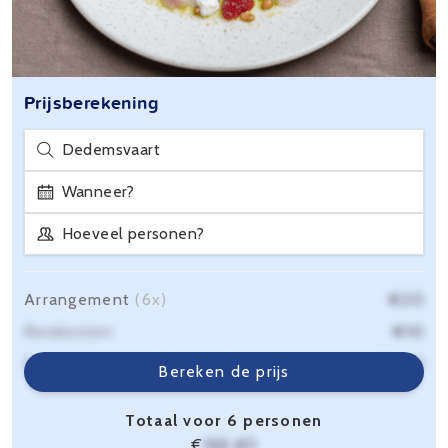
Prijsberekening
Dedemsvaart
Wanneer?
Hoeveel personen?
Arrangement
(6x)
€20
Reiskosten
€10
Servicekosten
€6,40
Bereken de prijs
Totaal voor 6 personen
€
166,40