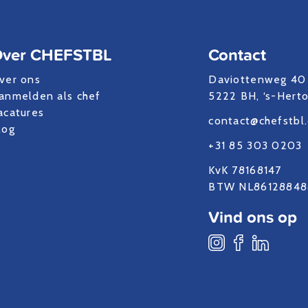
ver CHEFSTBL
Contact
ver ons
Daviottenweg 40
anmelden als chef
5222 BH, ‘s-Hert
acatures
contact@chefstbl
log
+31 85 303 0203
KvK 78168147
BTW NL86128848
Vind ons op