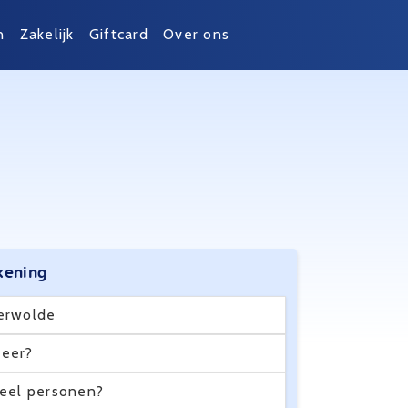
n
Zakelijk
Giftcard
Over ons
kening
erwolde
eer?
eel personen?