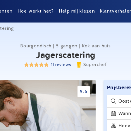
enten
Hoe werkt het?
Help mij kiezen
Klantverhale
tering
Bourgondisch | 5 gangen | Kok aan huis
Jagerscatering
Superchef
11 reviews
Prijsbere
9.5
Oost
Wann
Hoev