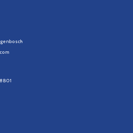
ogenbosch
.com
8B01