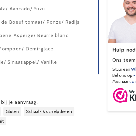
gola/ Avocado/ Yuzu
 de Boeuf tomaat/ Ponzu/ Radijs
oene Asperge/ Beurre blanc
Hulp nod
 Pompoen/ Demi-glace
Ons team 
e/ Sinaasappel/ Vanille
Stuur een
Wh
Bel ons op
+
Mail naar
co
bij je aanvraag.
Gluten
Schaal- & schelpdieren
uit