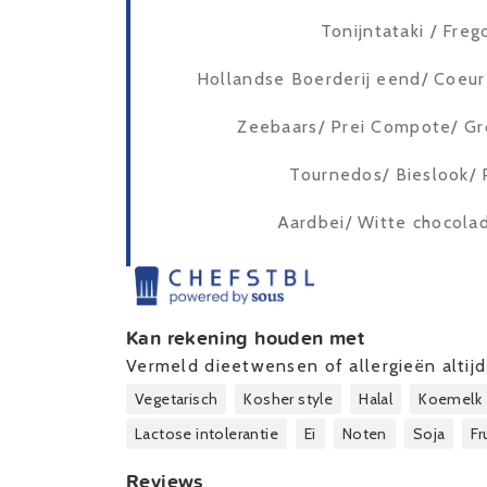
Tonijntataki / Fre
Hollandse Boerderij eend/ Coeur
Zeebaars/ Prei Compote/ Gr
Tournedos/ Bieslook/
Aardbei/ Witte chocolad
Kan rekening houden met
Vermeld dieetwensen of allergieën altijd 
Vegetarisch
Kosher style
Halal
Koemelk
Lactose intolerantie
Ei
Noten
Soja
Fr
Reviews