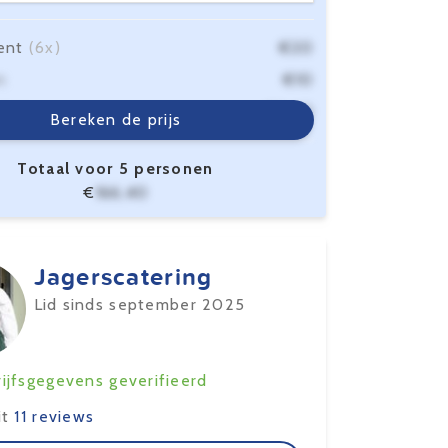
ent
(6x)
€20
n
€10
sten
€6,40
Bereken de prijs
Totaal voor 5 personen
€
166,40
Jagerscatering
Lid sinds september 2025
ijfsgegevens geverifieerd
it
11 reviews