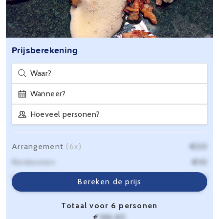
Prijsberekening
Waar?
Wanneer?
Hoeveel personen?
Arrangement
(6x)
€20
Reiskosten
€10
Servicekosten
€6,40
Bereken de prijs
Totaal voor 6 personen
€
166,40