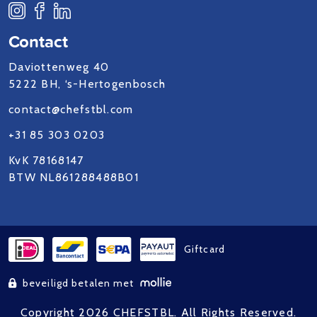
Contact
Daviottenweg 40
5222 BH, ‘s-Hertogenbosch
contact@chefstbl.com
+31 85 303 0203
KvK 78168147
BTW NL861288488B01
Giftcard
beveiligd betalen met
Copyright 2026 CHEFSTBL. All Rights Reserved.