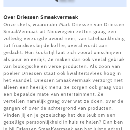
€
166,40
Over Driessen Smaakvermaak
Onze chefs, waaronder Mark Driessen van Driessen
SmaakVermaak uit Nieuwegein zetten graag een
volledig verzorgde avond neer, van tafelaankleding
tot friandises bij de koffie, overal wordt aan
gedacht. Hun kookstijl laat zich vooral omschrijven
als puur en eerlijk, Ze maken dan ook veelal gebruik
van biologische en verse producten. Als zoon van
poelier Driessen staat ook kwaliteitsvlees hoog in
het vaandel. Driessen SmaakVermaak verzorgt niet
alleen een heerlijk menu, ze zorgen ook graag voor
een bepaalde mate van entertainment. Ze
vertellen namelijk graag over wat ze doen, over de
gangen of over de achtergrond van producten.
Vinden jij en je gezelschap het dus leuk om een
gezellige persoonlijkheid in huis te halen? Dan ben
je bij Driessen SmaakVermaak aan het juiste adres!