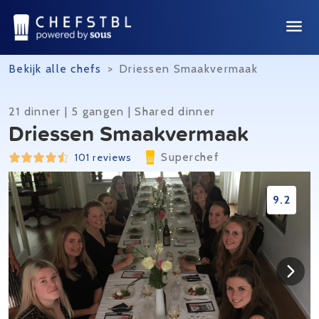
Bekijk alle chefs
>
Driessen Smaakvermaak
21 dinner | 5 gangen | Shared dinner
Driessen Smaakvermaak
Superchef
101 reviews
9.2