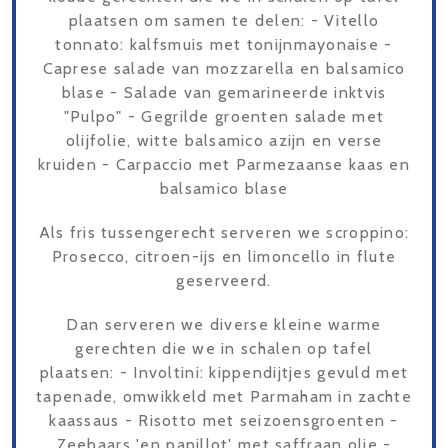
plaatsen om samen te delen: - Vitello
tonnato: kalfsmuis met tonijnmayonaise -
Caprese salade van mozzarella en balsamico
blase - Salade van gemarineerde inktvis
"Pulpo" - Gegrilde groenten salade met
olijfolie, witte balsamico azijn en verse
kruiden - Carpaccio met Parmezaanse kaas en
balsamico blase
Als fris tussengerecht serveren we scroppino:
Prosecco, citroen-ijs en limoncello in flute
geserveerd.
Dan serveren we diverse kleine warme
gerechten die we in schalen op tafel
plaatsen: - Involtini: kippendijtjes gevuld met
tapenade, omwikkeld met Parmaham in zachte
kaassaus - Risotto met seizoensgroenten -
Zeebaars 'en papillot' met saffraan olie -