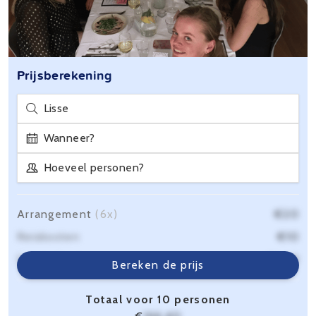
Prijsberekening
Lisse
Wanneer?
Hoeveel personen?
Arrangement
(6x)
€20
Reiskosten
€10
Servicekosten
€6,40
Bereken de prijs
Totaal voor 10 personen