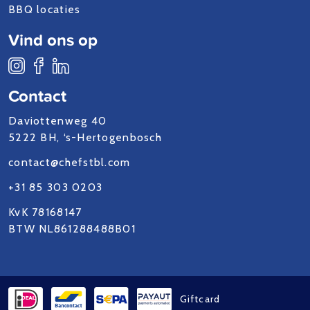
BBQ locaties
Vind ons op
Contact
Daviottenweg 40
5222 BH, ‘s-Hertogenbosch
contact@chefstbl.com
+31 85 303 0203
KvK 78168147
BTW NL861288488B01
Giftcard