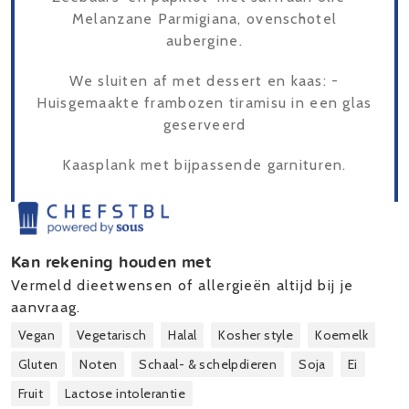
Melanzane Parmigiana, ovenschotel
aubergine.
We sluiten af met dessert en kaas: -
Huisgemaakte frambozen tiramisu in een glas
geserveerd
Kaasplank met bijpassende garnituren.
Kan rekening houden met
Vermeld dieetwensen of allergieën altijd bij je
aanvraag.
Vegan
Vegetarisch
Halal
Kosher style
Koemelk
Gluten
Noten
Schaal- & schelpdieren
Soja
Ei
Fruit
Lactose intolerantie