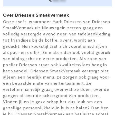
€
166,40
Over Driessen Smaakvermaak
Onze chefs, waaronder Mark Driessen van Driessen
SmaakVermaak uit Nieuwegein zetten graag een
volledig verzorgde avond neer, van tafelaankleding
tot friandises bij de koffie, overal wordt aan
gedacht. Hun kookstijl laat zich vooral omschrijven
als puur en eerlijk, Ze maken dan ook veelal gebruik
van biologische en verse producten. Als zoon van
poelier Driessen staat ook kwaliteitsvlees hoog in
het vaandel. Driessen SmaakVermaak verzorgt niet
alleen een heerlijk menu, ze zorgen ook graag voor
een bepaalde mate van entertainment. Ze
vertellen namelijk graag over wat ze doen, over de
gangen of over de achtergrond van producten.
Vinden jij en je gezelschap het dus leuk om een
gezellige persoonlijkheid in huis te halen? Dan ben
je bij Driessen SmaakVermaak aan het juiste adres!