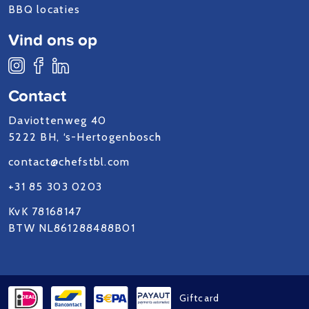
BBQ locaties
Vind ons op
Contact
Daviottenweg 40
5222 BH, ‘s-Hertogenbosch
contact@chefstbl.com
+31 85 303 0203
KvK 78168147
BTW NL861288488B01
Giftcard