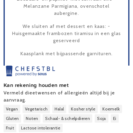
Melanzane Parmigiana, ovenschotel
aubergine.
We sluiten af met dessert en kaas: -
Huisgemaakte frambozen tiramisu in een glas
geserveerd
Kaasplank met bijpassende garnituren.
Kan rekening houden met
Vermeld dieetwensen of allergieën altijd bij je
aanvraag.
Vegan
Vegetarisch
Halal
Kosher style
Koemelk
Gluten
Noten
Schaal- & schelpdieren
Soja
Ei
Fruit
Lactose intolerantie