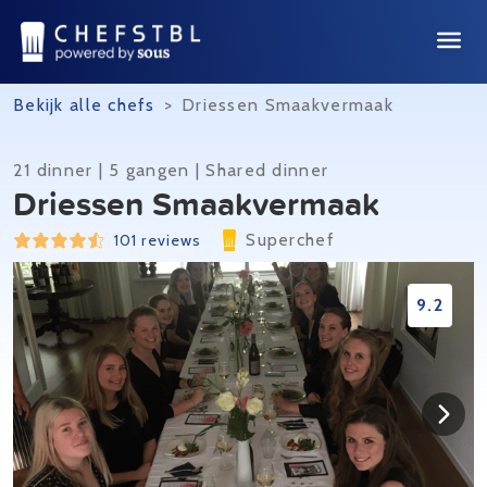
Bekijk alle chefs
>
Driessen Smaakvermaak
21 dinner | 5 gangen | Shared dinner
Driessen Smaakvermaak
Superchef
101 reviews
9.2