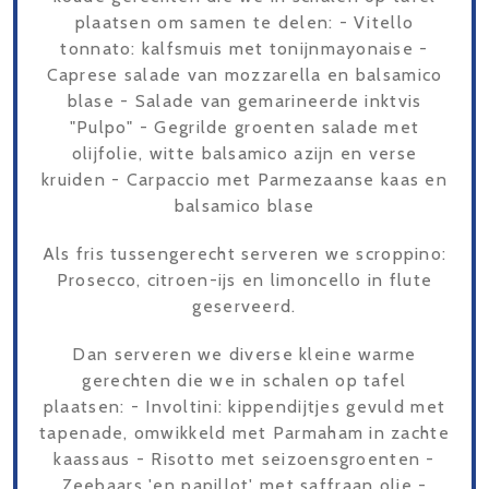
plaatsen om samen te delen: - Vitello
tonnato: kalfsmuis met tonijnmayonaise -
Caprese salade van mozzarella en balsamico
blase - Salade van gemarineerde inktvis
"Pulpo" - Gegrilde groenten salade met
olijfolie, witte balsamico azijn en verse
kruiden - Carpaccio met Parmezaanse kaas en
balsamico blase
Als fris tussengerecht serveren we scroppino:
Prosecco, citroen-ijs en limoncello in flute
geserveerd.
Dan serveren we diverse kleine warme
gerechten die we in schalen op tafel
plaatsen: - Involtini: kippendijtjes gevuld met
tapenade, omwikkeld met Parmaham in zachte
kaassaus - Risotto met seizoensgroenten -
Zeebaars 'en papillot' met saffraan olie -