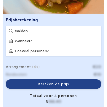
Prijsberekening
Malden
Wanneer?
Hoeveel personen?
Arrangement
(6x)
€20
Reiskosten
€10
Servicekosten
€6,40
Bereken de prijs
Totaal voor 4 personen
€
166,40