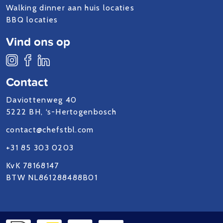
Walking dinner aan huis locaties
BBQ locaties
Vind ons op
Contact
Daviottenweg 40
5222 BH, ‘s-Hertogenbosch
contact@chefstbl.com
+31 85 303 0203
KvK 78168147
BTW NL861288488B01