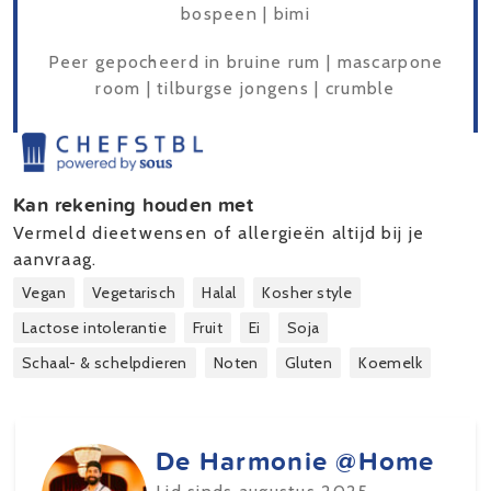
bospeen | bimi
Peer gepocheerd in bruine rum | mascarpone
room | tilburgse jongens | crumble
Kan rekening houden met
Vermeld dieetwensen of allergieën altijd bij je
aanvraag.
Vegan
Vegetarisch
Halal
Kosher style
Lactose intolerantie
Fruit
Ei
Soja
Schaal- & schelpdieren
Noten
Gluten
Koemelk
De Harmonie @Home