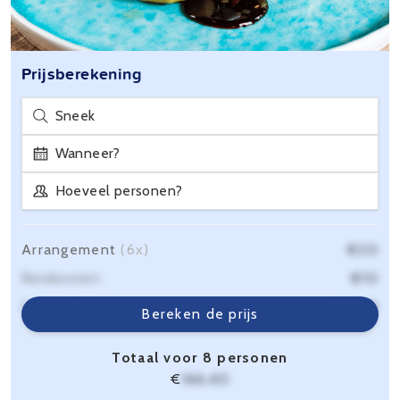
Prijsberekening
Sneek
Wanneer?
Hoeveel personen?
Arrangement
(6x)
€20
Reiskosten
€10
Servicekosten
€6,40
Bereken de prijs
Totaal voor 8 personen
€
166,40