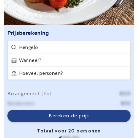
Prijsberekening
Hengelo
Wanneer?
Hoeveel personen?
Arrangement
(6x)
€20
Reiskosten
€10
Servicekosten
€6,40
Bereken de prijs
Totaal voor 20 personen