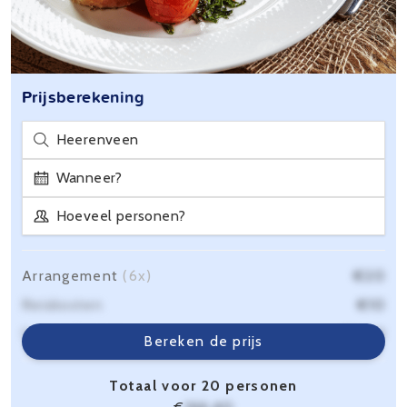
Prijsberekening
Heerenveen
Wanneer?
Hoeveel personen?
Arrangement
(6x)
€20
Reiskosten
€10
Servicekosten
€6,40
Bereken de prijs
Totaal voor 20 personen