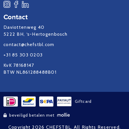
Contact
Daviottenweg 40
5222 BH, ‘s-Hertogenbosch
contact@chefstbl.com
+31 85 303 0203
KvK 78168147
BTW NL861288488B01
Giftcard
beveiligd betalen met
Copyright 2026 CHEFSTBL. All Rights Reserved.