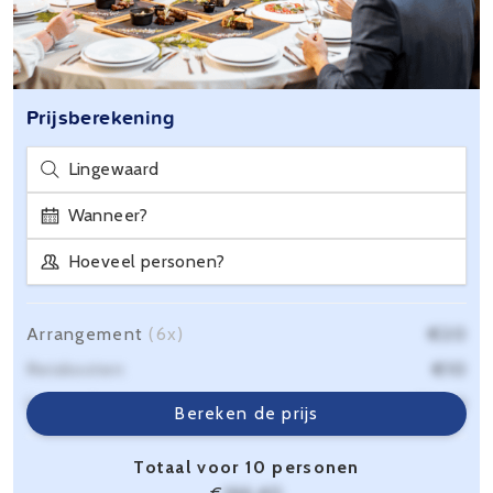
Prijsberekening
Lingewaard
Wanneer?
Hoeveel personen?
Arrangement
(6x)
€20
Reiskosten
€10
Servicekosten
€6,40
Bereken de prijs
Totaal voor 10 personen