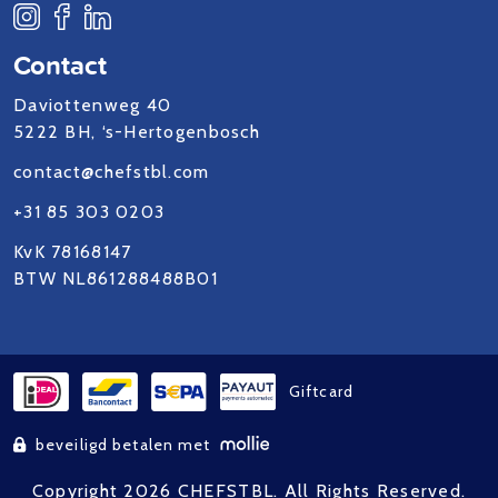
Contact
Daviottenweg 40
5222 BH, ‘s-Hertogenbosch
contact@chefstbl.com
+31 85 303 0203
KvK 78168147
BTW NL861288488B01
Giftcard
beveiligd betalen met
Copyright 2026 CHEFSTBL. All Rights Reserved.