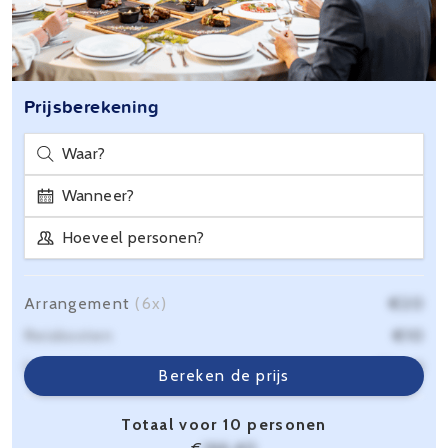
Prijsberekening
Waar?
Wanneer?
Hoeveel personen?
Arrangement
(6x)
€20
Reiskosten
€10
Servicekosten
€6,40
Bereken de prijs
Totaal voor 10 personen