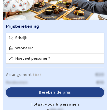
Prijsberekening
Schaijk
Wanneer?
Hoeveel personen?
Arrangement
(6x)
€20
Reiskosten
€10
Servicekosten
€6,40
Bereken de prijs
Totaal voor 6 personen