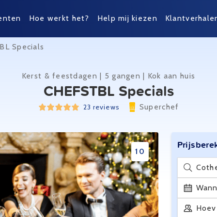
enten
Hoe werkt het?
Help mij kiezen
Klantverhale
L Specials
Kerst & feestdagen | 5 gangen | Kok aan huis
CHEFSTBL Specials
Superchef
23 reviews
Prijsbere
10
Coth
Wann
Hoev