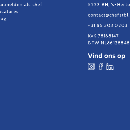
anmelden als chef
5222 BH, ‘s-Hert
acatures
contact@chefstbl
log
+31 85 303 0203
KvK 78168147
BTW NL86128848
Vind ons op