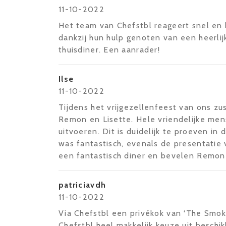
11-10-2022
Het team van Chefstbl reageert snel en
dankzij hun hulp genoten van een heerlij
thuisdiner. Een aanrader!
Ilse
11-10-2022
Tijdens het vrijgezellenfeest van ons zu
Remon en Lisette. Hele vriendelijke men
uitvoeren. Dit is duidelijk te proeven in
was fantastisch, evenals de presentati
een fantastisch diner en bevelen Remon e
patriciavdh
11-10-2022
Via Chefstbl een privékok van ‘The Smoki
Chefstbl heel makkelijk keuze uit besch