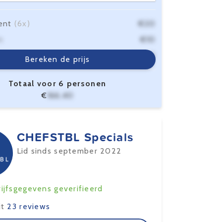
ent
(6x)
€20
n
€10
sten
€6,40
Bereken de prijs
Totaal voor 6 personen
€
166,40
CHEFSTBL Specials
Lid sinds september 2022
ijfsgegevens geverifieerd
it
23 reviews