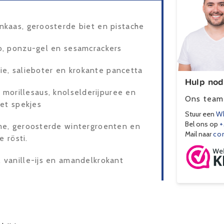
nkaas, geroosterde biet en pistache
o, ponzu-gel en sesamcrackers
zie, salieboter en krokante pancetta
Hulp nod
orillesaus, knolselderijpuree en
Ons team 
met spekjes
Stuur een
Wh
Bel ons op
+
me, geroosterde wintergroenten en
Mail naar
co
e rösti.
 vanille-ijs en amandelkrokant