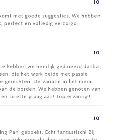
10
 komt met goede suggesties. We hebben
k, perfect en volledig verzorgd
10
sje hebben we heerlijk gedineerd dankzij
sen, die het werk beide met passie
 de gerechten. De variatie in het menu
e van de borden. We hebben genoten van
n Lisette graag aan! Top ervaring!!
10
ng Pan’ geboekt. Echt fantastisch! Bij
ikbare koks voor de door jouw gewenste