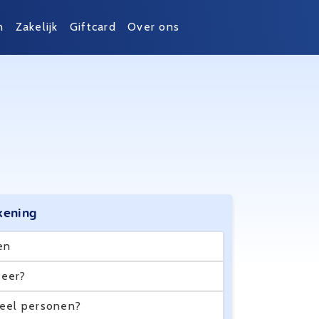
n
Zakelijk
Giftcard
Over ons
kening
en
eer?
eel personen?