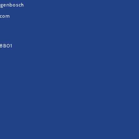
ogenbosch
.com
8B01