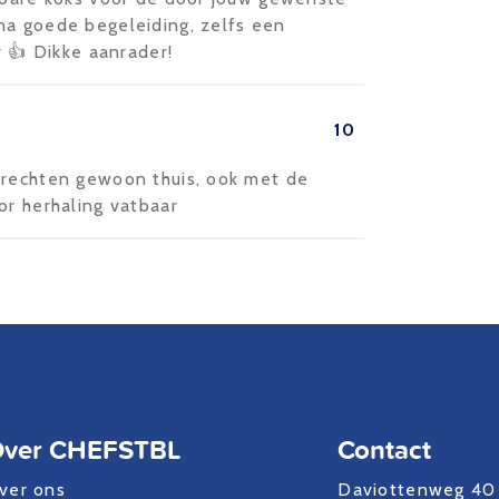
na goede begeleiding, zelfs een
r 👍 Dikke aanrader!
10
erechten gewoon thuis, ook met de
or herhaling vatbaar
ver CHEFSTBL
Contact
ver ons
Daviottenweg 40