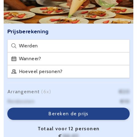
Prijsberekening
Wierden
Wanneer?
Hoeveel personen?
Arrangement
(6x)
€20
Reiskosten
€10
Servicekosten
€6,40
Bereken de prijs
Totaal voor 12 personen
€
166,40