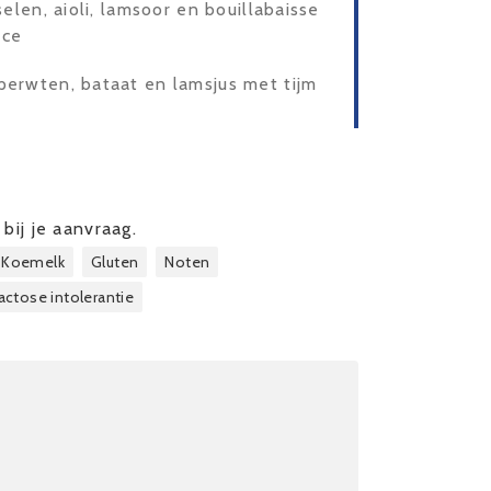
elen, aioli, lamsoor en bouillabaisse
uce
perwten, bataat en lamsjus met tijm
bij je aanvraag.
Koemelk
Gluten
Noten
actose intolerantie