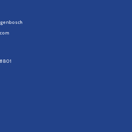
ogenbosch
.com
8B01