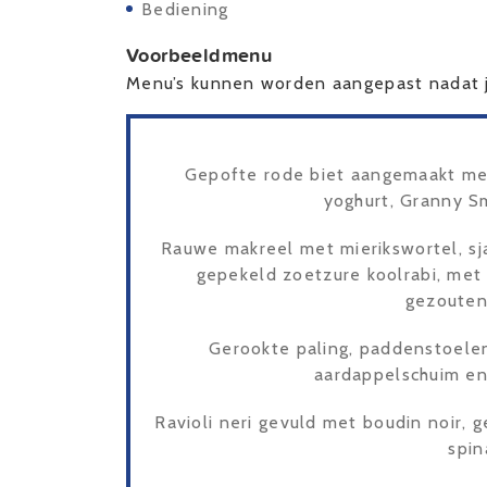
Bediening
Voorbeeldmenu
Menu’s kunnen worden aangepast nadat j
Gepofte rode biet aangemaakt me
yoghurt, Granny S
Rauwe makreel met mierikswortel, sjal
gepekeld zoetzure koolrabi, met 
gezouten
Gerookte paling, paddenstoelen
aardappelschuim en
Ravioli neri gevuld met boudin noir,
spin