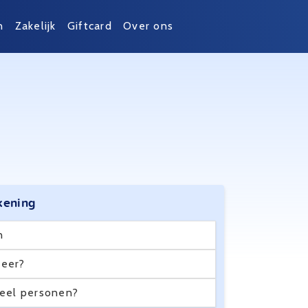
n
Zakelijk
Giftcard
Over ons
kening
n
eer?
eel personen?