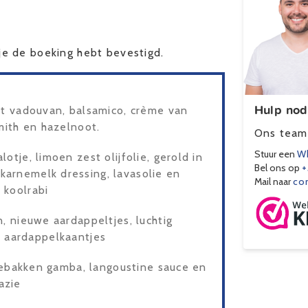
e de boeking hebt bevestigd.
Hulp nod
t vadouvan, balsamico, crème van
mith en hazelnoot.
Ons team 
Stuur een
Wh
otje, limoen zest olijfolie, gerold in
Bel ons op
+
karnemelk dressing, lavasolie en
Mail naar
co
 koolrabi
, nieuwe aardappeltjes, luchtig
 aardappelkaantjes
 gebakken gamba, langoustine sauce en
azie