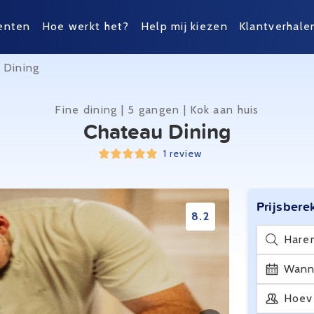
enten
Hoe werkt het?
Help mij kiezen
Klantverhale
 Dining
Fine dining | 5 gangen | Kok aan huis
Chateau Dining
1 review
Prijsbere
8.2
Hare
Wann
Hoev