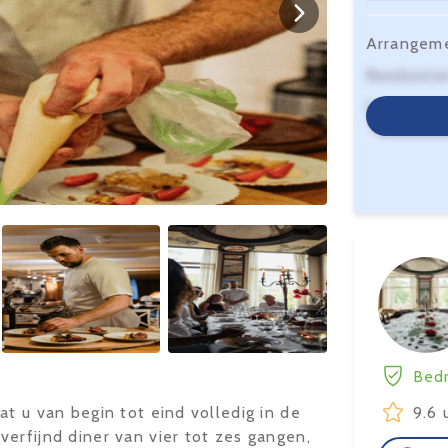
Arrangem
Reiskoste
Serviceko
Bedr
at u van begin tot eind volledig in de
9.6 
erfijnd diner van vier tot zes gangen,