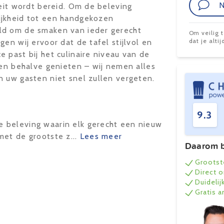
N
teit wordt bereid. Om de beleving
ijkheid tot een handgekozen
ld om de smaken van ieder gerecht
Om veilig 
dat je alt
en wij ervoor dat de tafel stijlvol en
 past bij het culinaire niveau van de
oen behalve genieten – wij nemen alles
n uw gasten niet snel zullen vergeten.
9.3
 beleving waarin elk gerecht een nieuw
et de grootste z...
Lees meer
Daarom b
Grootst
Direct 
Duidelij
Gratis 