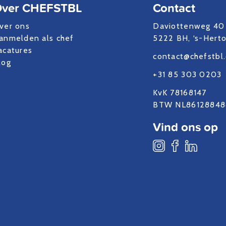
ver CHEFSTBL
Contact
ver ons
Daviottenweg 40
anmelden als chef
5222 BH, ‘s-Hert
acatures
contact@chefstbl
log
+31 85 303 0203
KvK 78168147
BTW NL86128848
Vind ons op